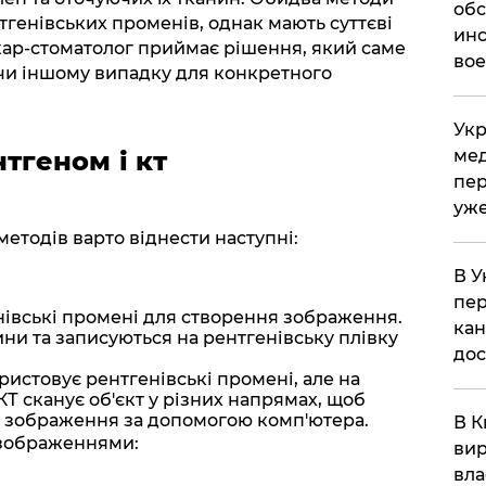
обс
тгенівських променів, однак мають суттєві
инс
лікар-стоматолог приймає рішення, який саме
вое
чи іншому випадку для конкретного
Укр
мед
тгеном і кт
пер
уже
етодів варто віднести наступні:
В У
пер
нівські промені для створення зображення.
кан
ни та записуються на рентгенівську плівку
до
истовує рентгенівські промені, але на
КТ сканує об'єкт у різних напрямах, щоб
 зображення за допомогою комп'ютера.
В К
 зображеннями:
вир
вла