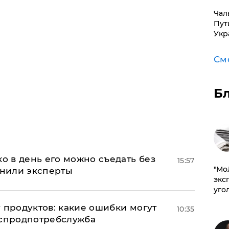
Чал
Пут
Укр
См
Б
ко в день его можно съедать без
15:57
​"М
снили эксперты
эксп
уго
 продуктов: какие ошибки могут
10:35
оспродпотребслужба