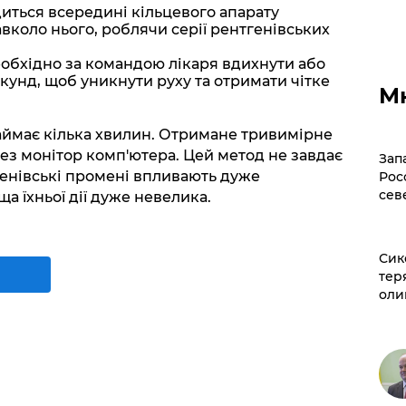
диться всередині кільцевого апарату
вколо нього, роблячи серії рентгенівських
еобхідно за командою лікаря вдихнути або
кунд, щоб уникнути руху та отримати чітке
М
аймає кілька хвилин. Отримане тривимірне
з монітор комп'ютера. Цей метод не завдає
Зап
генівські промені впливають дуже
Рос
сев
а їхньої дії дуже невелика.
Сик
тер
оли