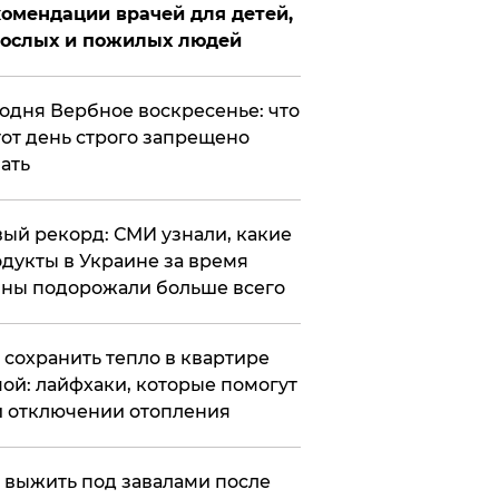
омендации врачей для детей,
рослых и пожилых людей
годня Вербное воскресенье: что
тот день строго запрещено
ать
ый рекорд: СМИ узнали, какие
дукты в Украине за время
ны подорожали больше всего
к сохранить тепло в квартире
ой: лайфхаки, которые помогут
 отключении отопления
 выжить под завалами после