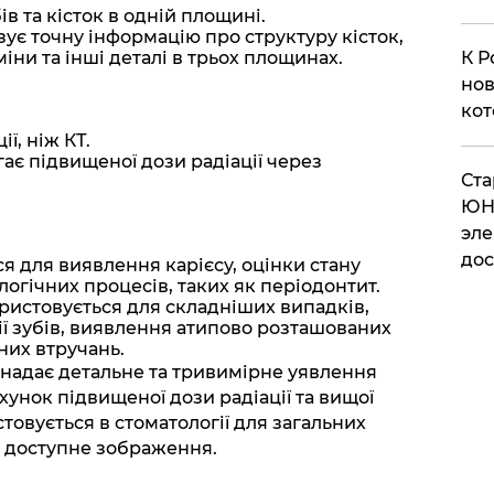
ів та кісток в одній площині.
ує точну інформацію про структуру кісток,
К Р
іни та інші деталі в трьох площинах.
нов
кот
ї, ніж КТ.
ає підвищеної дози радіації через
​Ст
ЮН
эле
дос
я для виявлення карієсу, оцінки стану
логічних процесів, таких як періодонтит.
ристовується для складніших випадків,
ії зубів, виявлення атипово розташованих
них втручань.
надає детальне та тривимірне уявлення
хунок підвищеної дози радіації та вищої
стовується в стоматології для загальних
а доступне зображення.