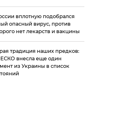
оссии вплотную подобрался
ый опасный вирус, против
орого нет лекарств и вакцины
арая традиция наших предков:
ЕСКО внесла еще один
мент из Украины в список
тояний