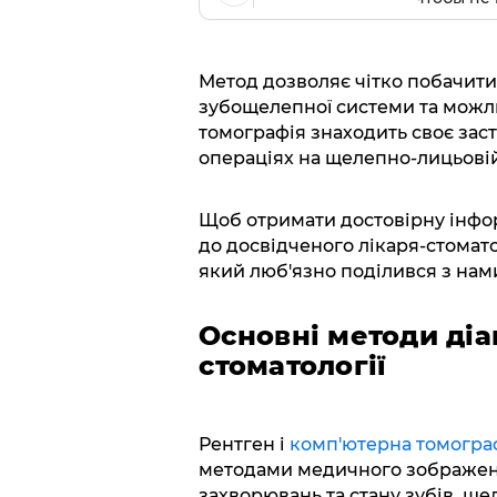
Метод дозволяє чітко побачити 
зубощелепної системи та можли
томографія знаходить своє зас
операціях на щелепно-лицьовій 
Щоб отримати достовірну інфор
до досвідченого лікаря-стомат
який люб'язно поділився з нам
Основні методи діа
стоматології
Рентген і
комп'ютерна томограф
методами медичного зображенн
захворювань та стану зубів, ще