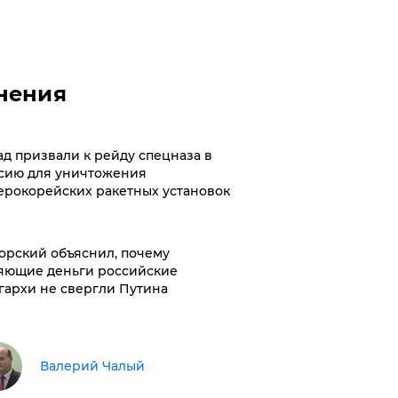
нения
ад призвали к рейду спецназа в
сию для уничтожения
ерокорейских ракетных установок
орский объяснил, почему
яющие деньги российские
гархи не свергли Путина
Валерий Чалый