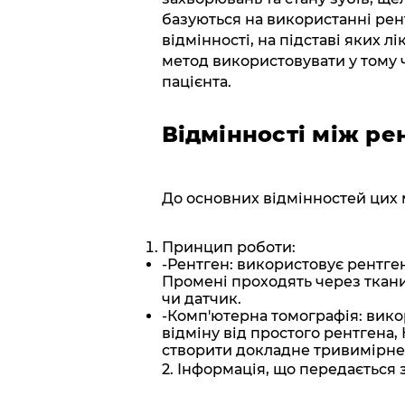
базуються на використанні рен
відмінності, на підставі яких 
метод використовувати у тому 
пацієнта.
Відмінності між рен
До основних відмінностей цих м
Принцип роботи:
-Рентген: використовує рентге
Промені проходять через ткани
чи датчик.
-Комп'ютерна томографія: викор
відміну від простого рентгена, 
створити докладне тривимірне
2. Інформація, що передається