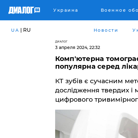
Украина
Военное об
| RU
UA
Новости
У
ДИАЛОГ
3 апреля 2024, 22:32
Комп'ютерна томограф
популярна серед ліка
КТ зубів є сучасним ме
дослідження твердих і 
цифрового тривимірног