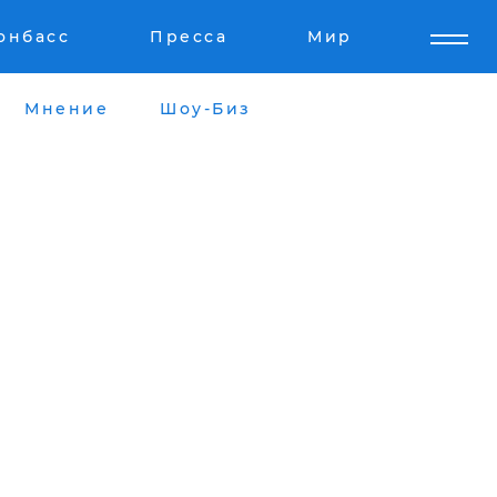
онбасс
Пресса
Мир
Мнение
Шоу-Биз