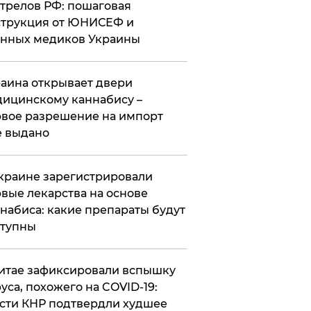
трелов РФ: пошаговая
трукция от ЮНИСЕФ и
нных медиков Украины
аина открывает двери
ицинскому каннабису –
вое разрешение на импорт
 выдано
краине зарегистрировали
вые лекарства на основе
набиса: какие препараты будут
ступны
итае зафиксировали вспышку
уса, похожего на COVID-19:
сти КНР подтвердли худшее