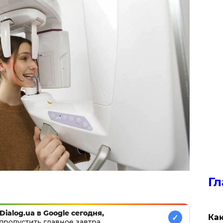
Гл
Dialog.ua в Google сегодня,
Как
✓
пропустить главное завтра.