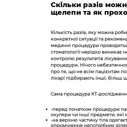
Скільки разів можн
щелепи та як прох
Кількість разів, яку можна роби
конкретної ситуації та рекомен
медичні процедури проводяться
стоматології нерідко виникає 
контролю результатів лікування
процедури. Нічого небезпечног
про те, що не всім пацієнтам по
лікарі підбирають інші, більш 
Сама процедура КТ-дослідження
-перед початком процедури пац
окуляри чи інші предмети, які 
-на верхню частину тіла одяга
опромінення непотрібних ділян