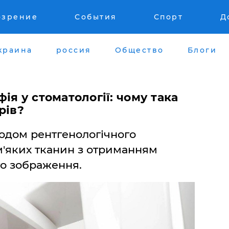
озрение
События
Спорт
Д
краина
россия
Общество
Блоги
ія у стоматології: чому така
рів?
тодом рентгенологічного
м'яких тканин з отриманням
о зображення.