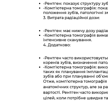
-Рентген: показує структуру зуб
-Комп'ютерна томографія: показ
положення зубів, патологічні зм
3. Витрата радіаційної дози:
-Рентген: має нижчу дозу радіаці
-Комп'ютерна томографія вимаг
інтенсивне сканування.
4. Додатково:
-Рентген часто використовуєтьс
коренів зубів, визначення пато
-Комп'ютерна томографія: вико
таких як планування імплантац
зубів або при плануванні обʼєм
Отже, комп'ютерна томографія 
анатомічних структур, але за ра
вартості. Рентген часто викори
цілей, коли потрібне швидке т