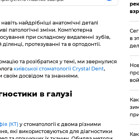
рек
вз
навіть найдрібніші анатомічні деталі
ві патологічні зміни. Комп'ютерна
​Се
тосування при складному видаленні зубів,
в э
ділянці, протезуванні та в ортодонтії.
дел
мацію та розібратися у темі, ми звернулися
Нов
олога
київської стоматології Crystal Dent
,
про
и своїм досвідом та знаннями.
вой
гностики в галузі
​Ка
зим
при
ія (КТ)
у стоматології є двома різними
я, які використовуються для діагностики
Как
леп та оточуючих їх тканин. Обидва методи