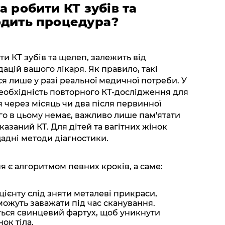
а робити КТ зубів та
одить процедура?
ти КТ зубів та щелеп, залежить від
дацій вашого лікаря. Як правило, такі
 лише у разі реальної медичної потреби. У
необхідність повторного КТ-дослідження для
 через місяць чи два після первинної
о в цьому немає, важливо лише пам'ятати
казаний КТ. Для дітей та вагітних жінок
щадні методи діагностики.
 є алгоритмом певних кроків, а саме:
ієнту слід зняти металеві прикраси,
можуть заважати під час сканування.
ється свинцевий фартух, щоб уникнути
ок тіла.