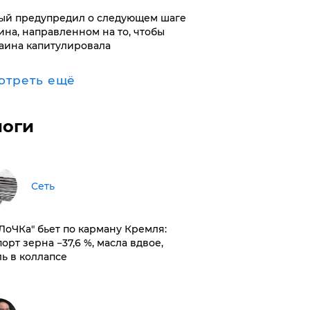
ый предупредил о следующем шаге
ина, направленном на то, чтобы
аина капитулировала
отреть ещё
логи
Сеть
оЛоЧКа" бьет по карману Кремля:
орт зерна −37,6 %, масла вдвое,
ль в коллапсе