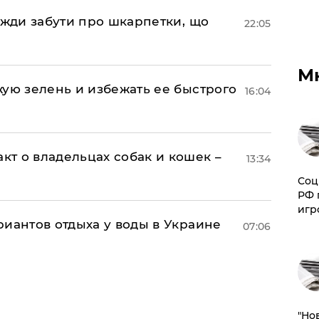
авжди забути про шкарпетки, що
22:05
М
жую зелень и избежать ее быстрого
16:04
т о владельцах собак и кошек –
13:34
Соц
РФ 
игр
иантов отдыха у воды в Украине
07:06
"Но