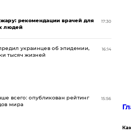
жару: рекомендации врачей для
17:30
х людей
предил украинцев об эпидемии,
16:14
тки тысяч жизней
учше всего: опубликован рейтинг
15:56
дов мира
Гл
Как