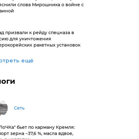
яснили слова Мирошника о войне с
аиной
ад призвали к рейду спецназа в
сию для уничтожения
ерокорейских ракетных установок
отреть ещё
логи
Сеть
оЛоЧКа" бьет по карману Кремля:
орт зерна −37,6 %, масла вдвое,