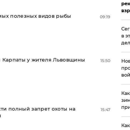
рек
вз
мых полезных видов рыбы
09:19
​Се
в э
дел
и Карпаты у жителя Львовщины
15:50
Нов
про
вой
​Ка
зим
при
ти полный запрет охоты на
15:47
ы
Как