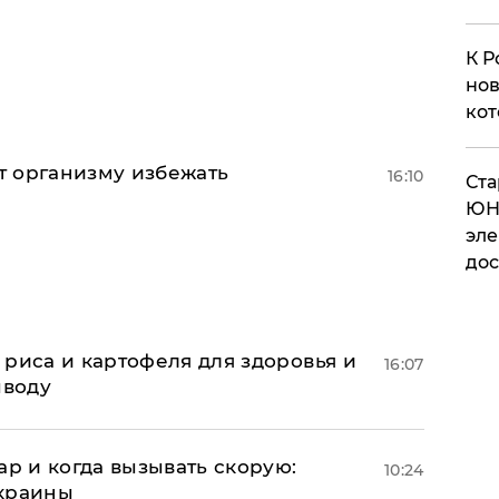
К Р
нов
кот
ет организму избежать
16:10
​Ст
ЮН
эле
дос
риса и картофеля для здоровья и
16:07
ыводу
ар и когда вызывать скорую:
10:24
Украины