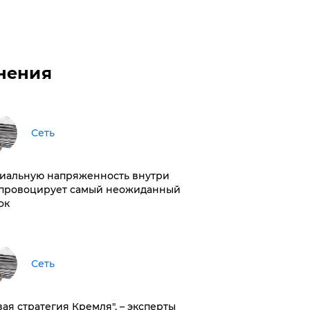
нения
Сеть
иальную напряженность внутри
провоцирует самый неожиданный
ок
Сеть
вая стратегия Кремля", – эксперты