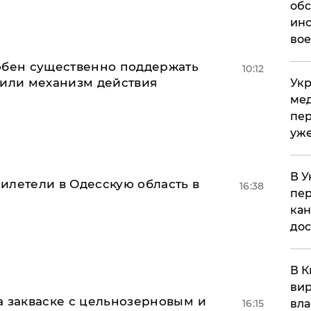
обс
инс
вое
обен существенно поддержать
10:12
нили механизм действия
Укр
мед
пер
уже
В У
илетели в Одесскую область в
16:38
пер
кан
до
В К
вир
а закваске с цельнозерновым и
16:15
вла