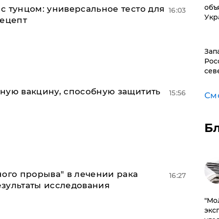
объ
с тунцом: универсальное тесто для
16:03
Укр
рецепт
Зап
Рос
сев
ную вакцину, способную защитить
15:56
См
Б
ного прорыва" в лечении рака
16:27
зультаты исследования
​"М
эксп