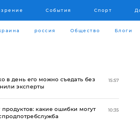
озрение
События
Спорт
Д
краина
россия
Общество
Блоги
ко в день его можно съедать без
15:57
снили эксперты
 продуктов: какие ошибки могут
10:35
оспродпотребслужба