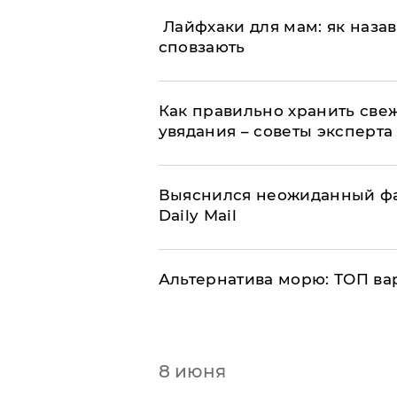
​ Лайфхаки для мам: як наз
сповзають
Как правильно хранить све
увядания – советы эксперта
Выяснился неожиданный фак
Daily Mail
Альтернатива морю: ТОП вар
8 июня