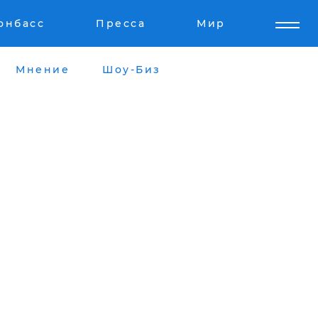
онбасс
Пресса
Мир
Мнение
Шоу-Биз