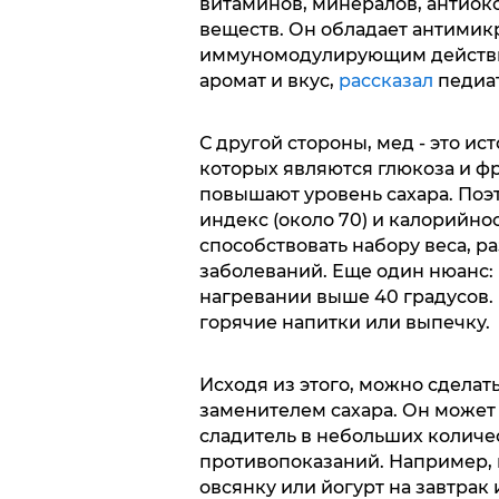
витаминов, минералов, антиок
веществ. Он обладает антими
иммуномодулирующим действи
аромат и вкус,
рассказал
педиа
С другой стороны, мед - это ис
которых являются глюкоза и фр
повышают уровень сахара. Поэ
индекс (около 70) и калорийност
способствовать набору веса, р
заболеваний. Еще один нюанс: 
нагревании выше 40 градусов. 
горячие напитки или выпечку.
Исходя из этого, можно сделат
заменителем сахара. Он может
сладитель в небольших количест
противопоказаний. Например, 
овсянку или йогурт на завтрак 