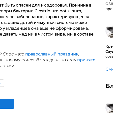
OSI
жет быть опасен для их здоровья. Причина в
про
споры бактерии Clostridium botulinum,
тяжелое заболевание, характеризующееся
 старших детей иммунная система может
но у младенцев она еще не сформирована.
 давать мед ни в чистом виде, ни в составе
​Кр
Сау
 Спас – это
православный праздник
,
соз
по новому стилю. В этот день на стол
принято
уктами.
См
й
Б