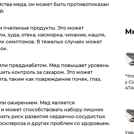
йства меда, он может быть противопоказан
й:
ли пчелиные продукты. Это может
М
, зуда, отека, насморка, чихания, кашля,
их симптомов. В тяжелых случаях может
ок.
или преддиабетом. Мед повышает уровень
ить контроль за сахаром. Это может
​"Ч
а, таким как повреждение почек, глаз,
у С
ATA
ли ожирением. Мед является
и может способствовать набору лишних
чить риск развития сердечно-сосудистых
осклероза и других проблем со здоровьем.
​Ук