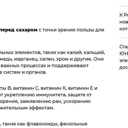
К Р
нов
кот
 перед сахаром
с точки зрения пользы для
​Ст
ьных элементов, таких как калий, кальций,
ЮН
медь, марганец, селен, хром и другие. Они
эле
о важных процессах и поддерживают
дос
систем и органов.
ы B, витамин С, витамин К, витамин Е и
ют укреплению иммунитета, защите от
орения, заживлению ран, ускорению
ожительным эффектам.
, такие как флавоноиды, фенольные