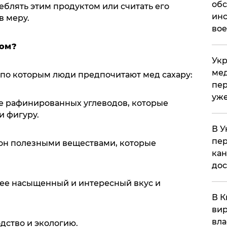
обс
реблять этим продуктом или считать его
инс
в меру.
вое
дом?
Укр
мед
 по которым люди предпочитают мед сахару:
пер
уже
е рафинированных углеводов, которые
и фигуру.
В У
пер
ион полезными веществами, которые
кан
до
ее насыщенный и интересный вкус и
В К
вир
вла
дство и экологию.