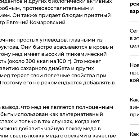
сидантов и других биологически активных
рек
кробным, противовоспалительным и
вз
ем. Он также придает блюдам приятный
тр Евгений Комаровский.
​Се
в э
точник простых углеводов, главными из
дел
уктоза. Они быстро всасываются в кровь и
тому мед имеет высокий гликемический
ь (около 300 ккал на 100 г). Это может
Нов
азвитию сахарного диабета и других
про
мед теряет свои полезные свойства при
вой
Поэтому его не рекомендуется добавлять в
​Ка
ь вывод, что мед не является полноценным
зим
 быть использован как альтернативный
при
вах и только в тех случаях, когда нет
можно добавить чайную ложку меда в
Как
или съесть ложку меда с орехами в качестве