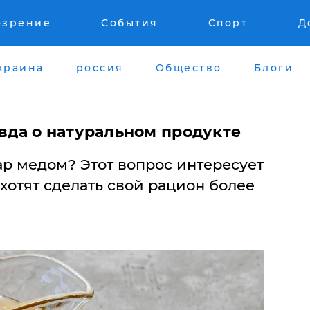
озрение
События
Спорт
Д
краина
россия
Общество
Блоги
авда о натуральном продукте
ар медом? Этот вопрос интересует
хотят сделать свой рацион более