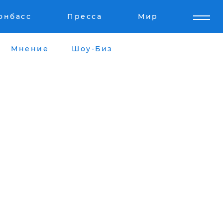
онбасс
Пресса
Мир
Мнение
Шоу-Биз