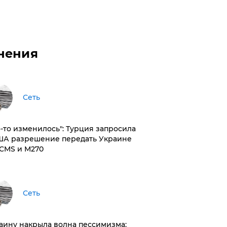
нения
Сеть
то-то изменилось": Турция запросила
ША разрешение передать Украине
CMS и M270
Сеть
раину накрыла волна пессимизма: