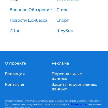
Военное Обозрение
Стиль
Новости Донбасса
Спорт
США
Шоубиз
О проекте
Реклама
Редакция
Персональные
данные
Контакты
Защита персональных
данных
Использование материалов разрешается при условии ссылки
(для интернет-изданий - гиперссылки) на "
Диалог.ua
" не ниже
третьего абзаца.