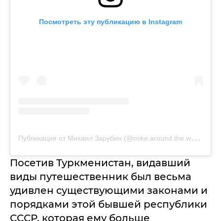
Посмотреть эту публикацию в Instagram
П
убликация от Михаил Зарубин (@mike.around.the.world)
Посетив Туркменистан, видавший
виды путешественник был весьма
удивлен существующими законами и
порядками этой бывшей республики
СССР, которая ему больше