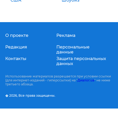
США
Шоубиз
О проекте
Реклама
Редакция
Персональные
данные
Контакты
Защита персональных
данных
Использование материалов разрешается при условии ссылки
(для интернет-изданий - гиперссылки) на "
Диалог.ua
" не ниже
третьего абзаца.
� 2026,
Все права защищены.