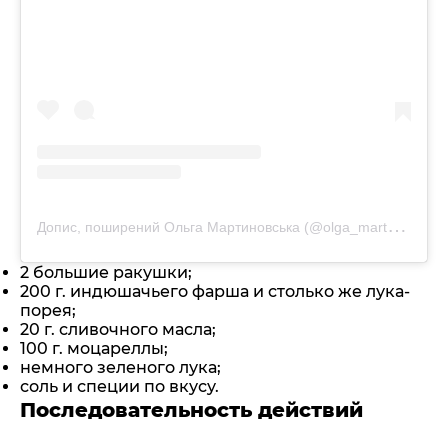
Д
опис, поширений Ольга Мартиновська (@olga_martynovska)
2 большие ракушки;
200 г. индюшачьего фарша и столько же лука-
порея;
20 г. сливочного масла;
100 г. моцареллы;
немного зеленого лука;
соль и специи по вкусу.
Последовательность действий