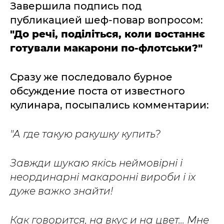
Завершила подпись под
публикацией шеф-повар вопросом:
"До речі, поділіться, коли востаннє
готували макарони по-флотськи?"
Сразу же последовало бурное
обсуждение поста от известного
кулинара, посыпались комментарии:
"А где такую ракушку купить?
Завжди шукаю якісь неймовірні і
неординарні макаронні вироби і їх
дуже важко знайти!
Как говорится, на вкус и на цвет... Мне