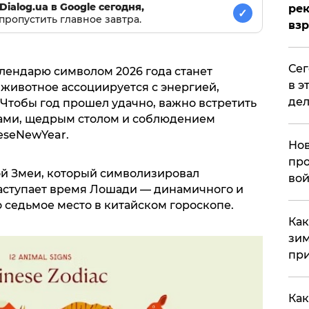
Dialog.ua в Google сегодня,
рек
✓
пропустить главное завтра.
вз
​Се
алендарю символом 2026 года станет
в э
 животное ассоциируется с энергией,
дел
Чтобы год прошел удачно, важно встретить
ками, щедрым столом и соблюдением
eseNewYear.
Нов
про
й Змеи, который символизировал
вой
аступает время Лошади — динамичного и
 седьмое место в китайском гороскопе.
​Ка
зим
при
Как