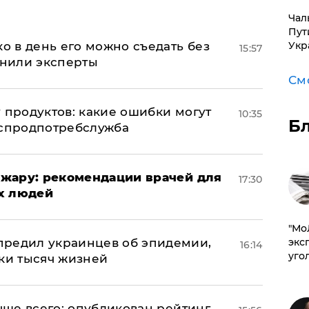
Чал
Пут
ко в день его можно съедать без
Укр
15:57
снили эксперты
См
 продуктов: какие ошибки могут
10:35
Б
оспродпотребслужба
жару: рекомендации врачей для
17:30
х людей
​"М
предил украинцев об эпидемии,
эксп
16:14
уго
тки тысяч жизней
учше всего: опубликован рейтинг