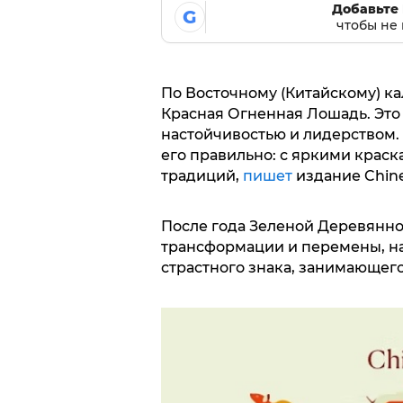
Добавьте 
G
чтобы не 
По Восточному (Китайскому) к
Красная Огненная Лошадь. Это
настойчивостью и лидерством. 
его правильно: с яркими крас
традиций,
пишет
издание Chin
После года Зеленой Деревянно
трансформации и перемены, н
страстного знака, занимающего