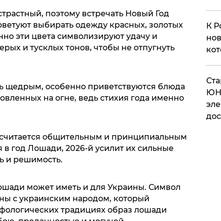
трастный, поэтому встречать Новый Год
оветуют выбирать одежду красных, золотых
К Р
нно эти цвета символизируют удачу и
нов
ерых и тусклых тонов, чтобы не отпугнуть
кот
.
​Ст
ь щедрым, особенно приветствуются блюда
ЮН
овленных на огне, ведь стихия года именно
эле
дос
 считается общительным и принципиальным
я в год Лошади, 2026-й усилит их сильные
ть и решимость.
шади может иметь и для Украины. Символ
чны с украинским народом, который
ифологических традициях образ лошади