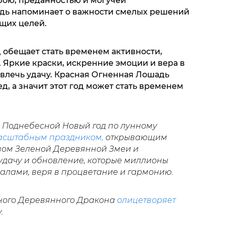
бою, преданностью и могучей
адь напоминает о важности смелых решений
щих целей.
 обещает стать временем активности,
 Яркие краски, искренние эмоции и вера в
влечь удачу. Красная Огненная Лошадь
, а значит этот год может стать временем
в Поднебесной Новый год по лунному
асштабным праздником,
открывающим
вом Зеленой Деревянной Змеи и
дачу и обновление, которые миллионы
алами, веря в процветание и гармонию.
ного Деревянного Дракона
олицетворяет
у.