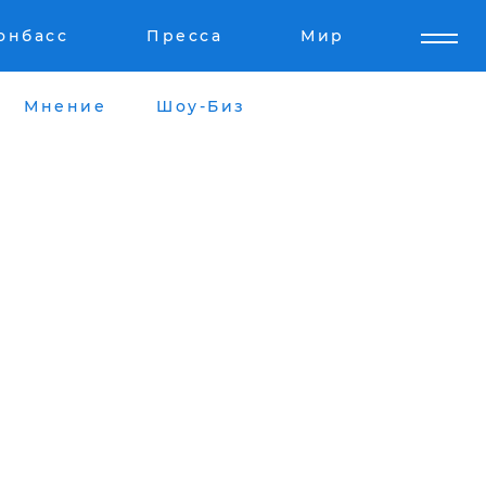
онбасс
Пресса
Мир
Мнение
Шоу-Биз