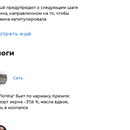
ый предупредил о следующем шаге
ина, направленном на то, чтобы
аина капитулировала
отреть ещё
логи
Сеть
оЛоЧКа" бьет по карману Кремля:
орт зерна −37,6 %, масла вдвое,
ль в коллапсе