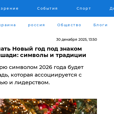
озрение
События
Спорт
Д
краина
россия
Общество
Блоги
30 декабря 2025, 13:50
ать Новый год под знаком
шади: символы и традиции
рю символом 2026 года будет
дь, которая ассоциируется с
ью и лидерством.