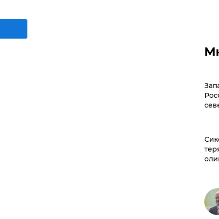
М
Зап
Рос
сев
Сик
тер
оли