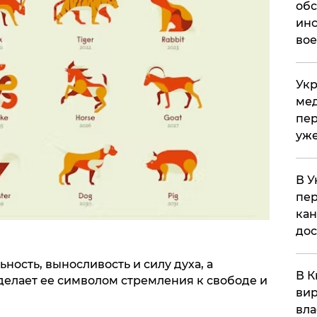
обс
инс
вое
Укр
мед
пер
уже
В У
пер
кан
до
ость, выносливость и силу духа, а
В К
делает ее символом стремления к свободе и
вир
вла