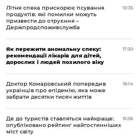
Літня спека прискорює псування
10:35
продуктів: які помилки можуть
призвести до отруєння –
Держпродспоживслужба
Як пережити аномальну спеку:
17:30
рекомендації лікарів для дітей,
дорослих і людей похилого віку
Доктор Комаровський попередив
16:14
українців про епідемію, яка може
забрати десятки тисяч життів
Де до туристів ставляться найкраще:
15:56
опубліковано рейтинг найгостинніших
міст світу