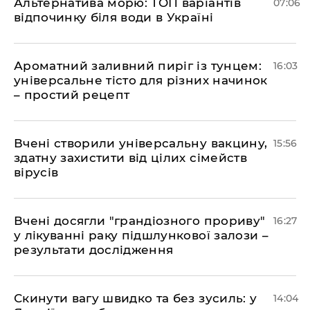
Альтернатива морю: ТОП варіантів
07:06
відпочинку біля води в Україні
Ароматний заливний пиріг із тунцем:
16:03
універсальне тісто для різних начинок
– простий рецепт
Вчені створили універсальну вакцину,
15:56
здатну захистити від цілих сімейств
вірусів
Вчені досягли "грандіозного прориву"
16:27
у лікуванні раку підшлункової залози –
результати дослідження
Скинути вагу швидко та без зусиль: у
14:04