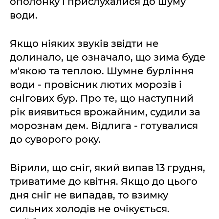
ополонку і прислухалися до шуму
води.
Якщо ніяких звуків звідти не
долинало, це означало, що зима буде
м'якою та теплою. Шумне бурління
води - провісник лютих морозів і
снігових бур. Про те, що наступний
рік виявиться врожайним, судили за
морознам дем. Відлига - готувалися
до суворого року.
Вірили, що сніг, який випав 13 грудня,
триватиме до квітня. Якщо до цього
дня сніг не випадав, то взимку
сильних холодів не очікується.