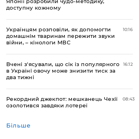
Японії розробили чудо-методику,
доступну кожному
Українцям розповіли, як допомогти
10:16
домашнім тваринам пережити звуки
війни, – кінологи МВС
Вчені з'ясували, що сік із популярного
16:12
в Україні овочу може знизити тиск за
два тижні
Рекордний джекпот: мешканець Чехії
08:43
озолотився завдяки лотереї
Більше