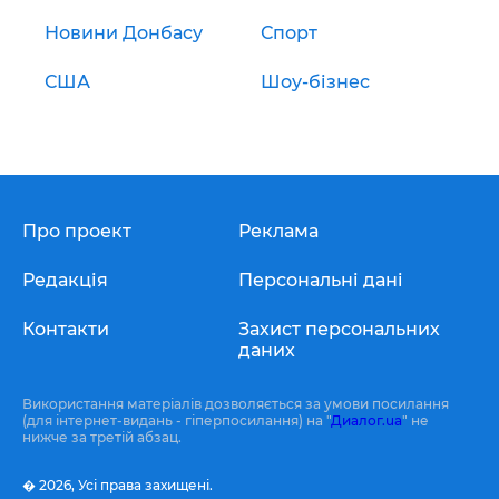
Новини Донбасу
Спорт
США
Шоу-бізнес
Про проект
Реклама
Редакція
Персональні дані
Контакти
Захист персональних
даних
Використання матеріалів дозволяється за умови посилання
(для інтернет-видань - гіперпосилання) на "
Диалог.ua
" не
нижче за третій абзац.
� 2026,
Усі права захищені.