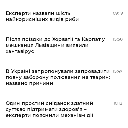
Експерти назвали шість
09:19
найкорисніших видів риби
Після поїздки до Хорватії та Карпат у
15:50
мешканця Львівщини виявили
хантавірус
В Україні запропонували запровадити
15:47
повну заборону полювання на тварин:
названо причини
Один простий сніданок здатний
10:12
суттєво підтримати здоров'я –
експерти пояснили механізм дії