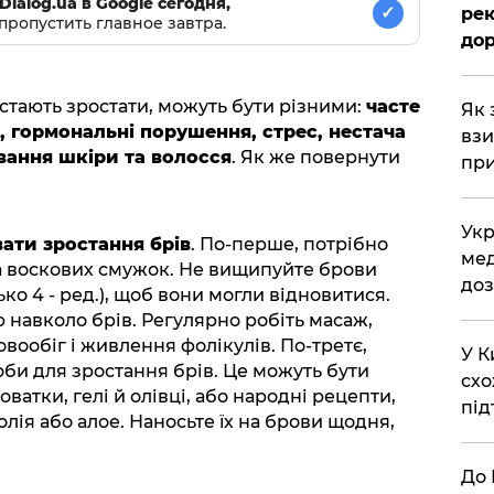
Dialog.ua в Google сегодня,
✓
рек
пропустить главное завтра.
дор
стають зростати, можуть бути різними:
часте
Як 
 гормональні порушення, стрес, нестача
взи
ювання шкіри та волосся
. Як же повернути
при
Укр
ати зростання брів
. По-перше, потрібно
мед
 та воскових смужок. Не вищипуйте брови
доз
ко 4 - ред.), щоб вони могли відновитися.
 навколо брів. Регулярно робіть масаж,
овообіг і живлення фолікулів. По-третє,
У К
оби для зростання брів. Це можуть бути
схо
ватки, гелі й олівці, або народні рецепти,
під
олія або алое. Наносьте їх на брови щодня,
До 