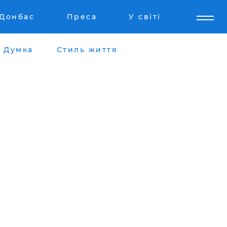
Донбас
Преса
У світі
Думка
Стиль життя