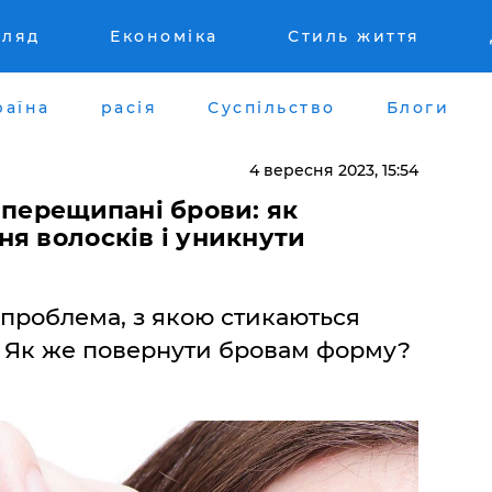
гляд
Економіка
Стиль життя
раїна
расія
Суспільство
Блоги
4 вересня 2023, 15:54
 перещипані брови: як
я волосків і уникнути
проблема, з якою стикаються
в. Як же повернути бровам форму?