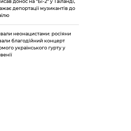
исав донос на "Бі-2" у Таїланді,
ажає депортації музикантів до
аїлю
вали неонацистами: росіяни
вали благодійний концерт
омого українського гурту у
венії