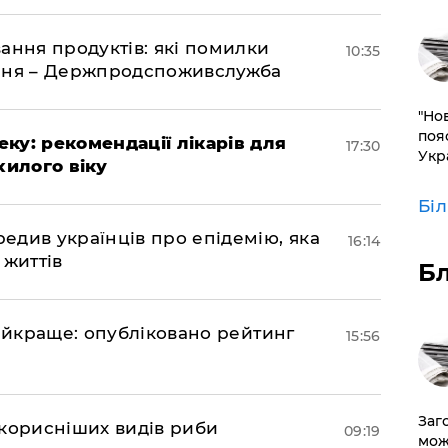
ання продуктів: які помилки
10:35
єння – Держпродспоживслужба
"Но
поя
ку: рекомендації лікарів для
17:30
Укр
хилого віку
Бі
див українців про епідемію, яка
16:14
 життів
Б
найкраще: опубліковано рейтинг
15:56
Заг
йкорисніших видів риби
09:19
мож