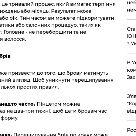
неб
- це тривалий процес, який вимагає терпіння
нем
 тиждень або місяць. Результат може
 або рік. Тим часом ви можете підкоригувати
тики або салонних процедур, таких як
Ста
 Головне - не переборщити та не
ЮНЕ
 волосся.
з У
брів
В У
ком
же призвести до того, що брови матимуть
Зах
дний вигляд. Щоб уникнути перещипування
ількох простих правил.
З'я
"Єв
анадто часто.
Пінцетом можна
аз на два-три тижні, щоб дати бровам час
від
 форму.
Рос
аях.
Перещипування брів по краях може