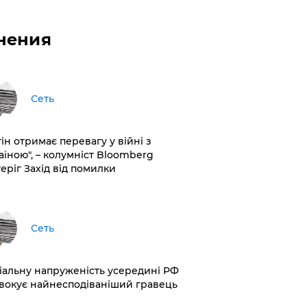
нения
Сеть
ін отримає перевагу у війні з
аїною", – колумніст Bloomberg
теріг Захід від помилки
Сеть
іальну напруженість усередині РФ
вокує найнесподіваніший гравець