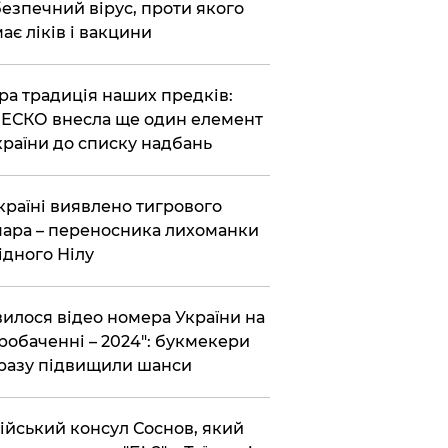
езпечний вірус, проти якого
ає ліків і вакцини
ра традиція наших предків:
СКО внесла ще один елемент
країни до списку надбань
країні виявлено тигрового
ара – переносника лихоманки
ідного Нілу
вилося відео номера України на
робаченні – 2024": букмекери
разу підвищили шанси
ійський консул Соснов, який