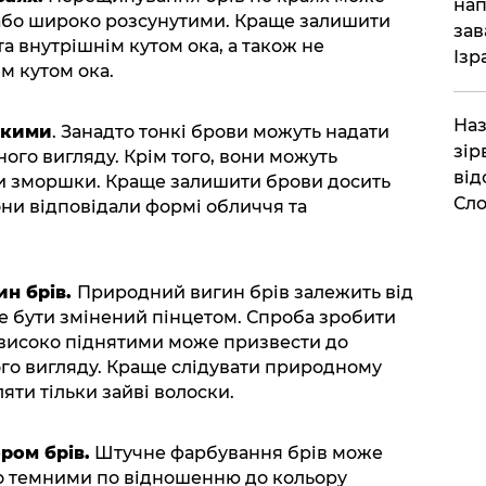
нап
 або широко розсунутими. Краще залишити
зав
а внутрішнім кутом ока, а також не
Ізр
м кутом ока.
Наз
нкими
. Занадто тонкі брови можуть надати
зір
ого вигляду. Крім того, вони можуть
від
ти зморшки. Краще залишити брови досить
Сло
ни відповідали формі обличчя та
ин брів.
Природний вигин брів залежить від
е бути змінений пінцетом. Спроба зробити
високо піднятими може призвести до
го вигляду. Краще слідувати природному
яти тільки зайві волоски.
ром брів.
Штучне фарбування брів може
бо темними по відношенню до кольору