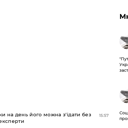
М
"Пут
Укр
зас
Соц
ки на день його можна з'їдати без
15:57
про
 експерти