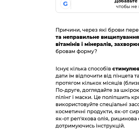
Добавьте 
G
чтобы не 
Причини, через які брови пере
та неправильне вищипування,
вітамінів і мінералів, захвор
бровам форму?
Існує кілька способів
стимулюв
дати їм відпочити від пінцета
протягом кількох місяців (близь
По-друге, доглядайте за шкірою
пілінг і маски. Це поліпшить кр
використовуйте спеціальні зас
косметичні продукти, як-от сиро
як-от реп'яхова олія, рицинова 
дотримуючись інструкцій.