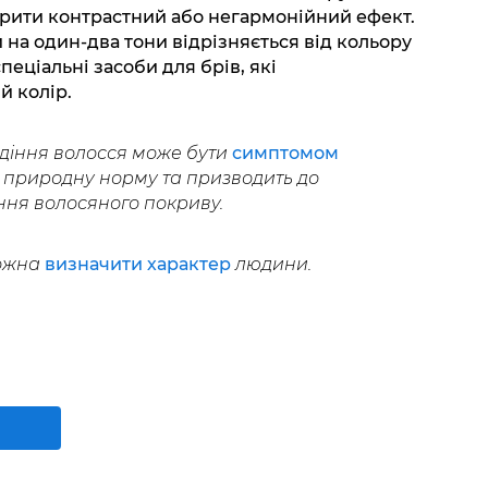
орити контрастний або негармонійний ефект.
 на один-два тони відрізняється від кольору
пеціальні засоби для брів, які
й колір.
діння волосся може бути
симптомом
 природну норму та призводить до
ння волосяного покриву.
можна
визначити характер
людини.