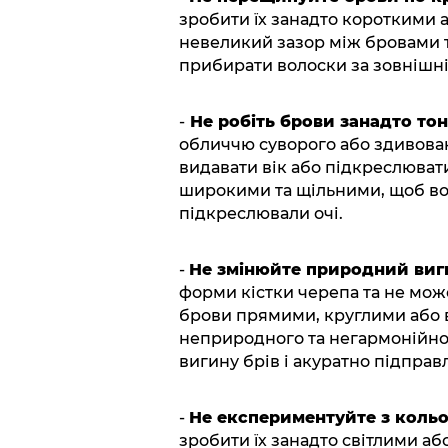
зробити їх занадто короткими
невеликий зазор між бровами т
прибирати волоски за зовнішні
-
Не робіть брови занадто то
обличчю суворого або здивован
видавати вік або підкреслюва
широкими та щільними, щоб во
підкреслювали очі.
-
Не змінюйте природний виг
форми кістки черепа та не мож
брови прямими, круглими або 
неприродного та негармонійно
вигину брів і акуратно підправл
-
Не експериментуйте з кольо
зробити їх занадто світлими а