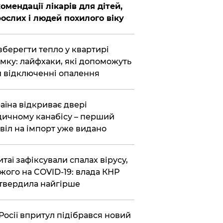
омендації лікарів для дітей,
ослих і людей похилого віку
зберегти тепло у квартирі
мку: лайфхаки, які допоможуть
 відключенні опалення
аїна відкриває двері
ичному канабісу – перший
віл на імпорт уже видано
итаї зафіксували спалах вірусу,
жого на COVID-19: влада КНР
твердила найгірше
Росії впритул підібрався новий