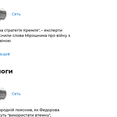
Сеть
ва стратегія Кремля", – експерти
снили слова Мірошника про війну з
аїною
льше
логи
Сеть
ородній пояснив, як Федорова
уть "використати втемну",