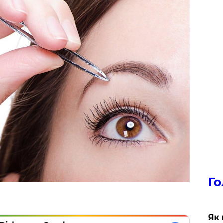
Го
Як 