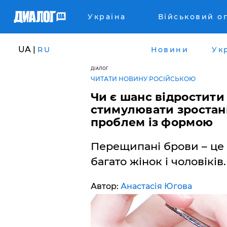
Україна
Військовий о
UA |
RU
Новини
Ук
ДІАЛОГ
ЧИТАТИ НОВИНУ РОСІЙСЬКОЮ
Чи є шанс відростити
стимулювати зростанн
проблем із формою
Перещипані брови – це 
багато жінок і чоловікі
Автор:
Анастасія Югова