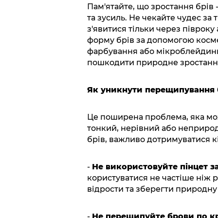
Пам'ятайте, що зростання брів 
та зусиль. Не чекайте чудес за
з'явитися тільки через півроку
форму брів за допомогою косме
фарбування або мікроблейдинг.
пошкодити природне зростання
Як уникнути перещипування 
Це поширена проблема, яка мо
тонкий, нерівний або неприро
брів, важливо дотримуватися к
-
Не використовуйте пінцет з
користуватися не частіше ніж р
відрости та зберегти природну
-
Не перещипуйте брови по кр