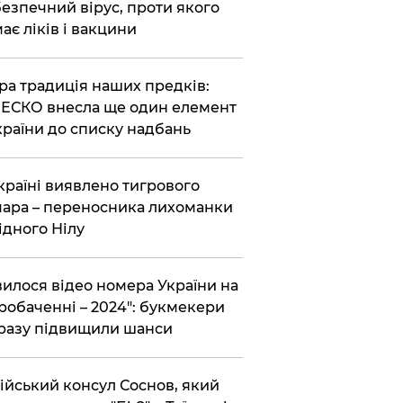
езпечний вірус, проти якого
ає ліків і вакцини
ра традиція наших предків:
СКО внесла ще один елемент
країни до списку надбань
країні виявлено тигрового
ара – переносника лихоманки
ідного Нілу
вилося відео номера України на
робаченні – 2024": букмекери
разу підвищили шанси
ійський консул Соснов, який