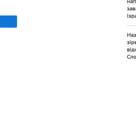
нап
зав
Ізр
Наз
зір
від
Сло