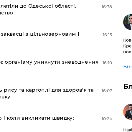
етіли до Одеської області,
16:38
мство
 заквасці з цільнозерновим і
16:15
Ков
Кре
нов
ає організму уникнути зневоднення
16:10
Бі
Б
 рису та картоплі для здоров'я та
16:07
овку
р і коли викликати швидку:
10:24
Нак