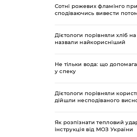
Сотні рожевих фламінго прил
сподіваючись вивести пото
Дієтологи порівняли хліб на
назвали найкорисніший
Не тільки вода: що допомаг
у спеку
Дієтологи порівняли користь
дійшли несподіваного висн
Як розпізнати тепловий уда
інструкція від МОЗ України