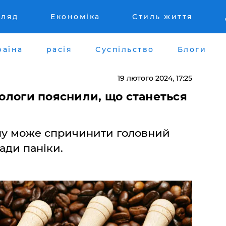
гляд
Економіка
Стиль життя
раїна
расія
Суспільство
Блоги
19 лютого 2024, 17:25
тологи пояснили, що станеться
їну може спричинити головний
пади паніки.