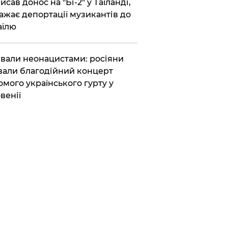
исав донос на "Бі-2" у Таїланді,
ажає депортації музикантів до
аїлю
вали неонацистами: росіяни
вали благодійний концерт
омого українського гурту у
венії