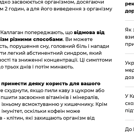
видко засвоюється організмом, досягаючи
рек
 2 годин, а для його виведення з організму
дор
Як 
О'Каллаган попереджають, що
відмова від
взи
ізм різними способами
. Ви можете
при
ь, порушення сну, головний біль і напади
чути легкий абстинентний синдром, який
вості та зниженні концентрації. Ці симптоми
Укр
о трьох днів і потім минають.
мед
доз
 принести деяку користь для вашого
 схуднути, якщо пили каву з цукром або
У К
шити засвоєння вітамінів і мінералів,
схо
 їхньому всмоктуванню у кишечнику. Крім
під
 імунітет, оскільки кофеїн може
 - клітин, які захищають організм від
До 