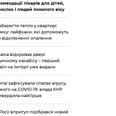
омендації лікарів для дітей,
ослих і людей похилого віку
зберегти тепло у квартирі
мку: лайфхаки, які допоможуть
 відключенні опалення
аїна відкриває двері
ичному канабісу – перший
віл на імпорт уже видано
итаї зафіксували спалах вірусу,
жого на COVID-19: влада КНР
твердила найгірше
Росії впритул підібрався новий