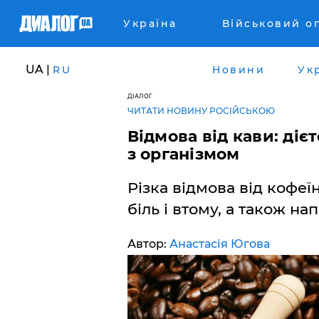
Україна
Військовий о
UA |
RU
Новини
Ук
ДІАЛОГ
ЧИТАТИ НОВИНУ РОСІЙСЬКОЮ
Відмова від кави: діє
з організмом
Різка відмова від кофе
біль і втому, а також на
Автор:
Анастасія Югова