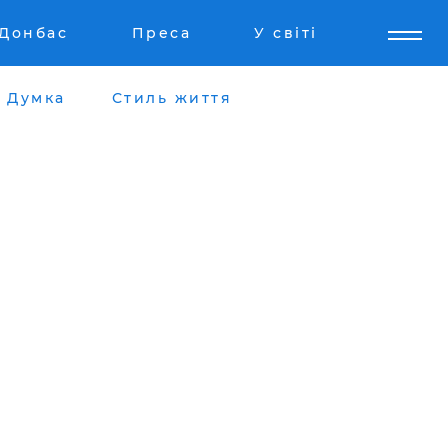
Донбас
Преса
У світі
Думка
Стиль життя