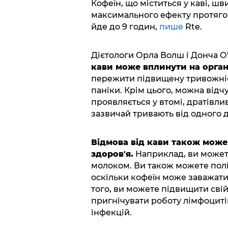
Кофеїн, що міститься у каві, ш
максимального ефекту протягом
йде до 9 годин,
пише
Rte.
Дієтологи Орла Волш і Донча 
кави може вплинути на орган
пережити підвищену тривожніст
паніки. Крім цього, можна від
проявляється у втомі, дратівли
зазвичай тривають від одного д
Відмова від кави також може
здоров'я.
Наприклад, ви можете
молоком. Ви також можете поліп
оскільки кофеїн може заважати
того, ви можете підвищити свій
пригнічувати роботу лімфоцитів
інфекцій.