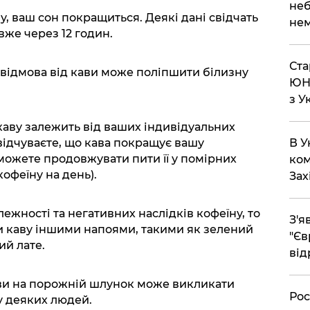
неб
у, ваш сон покращиться. Деякі дані свідчать
нем
вже через 12 годин.
Ста
о відмова від кави може поліпшити білизну
ЮНЕ
з У
каву залежить від ваших індивідуальних
відчуваєте, що кава покращує вашу
В У
и можете продовжувати пити її у помірних
ком
кофеїну на день).
Зах
ежності та негативних наслідків кофеїну, то
З'я
и каву іншими напоями, такими як зелений
"Єв
ий лате.
від
ви на порожній шлунок може викликати
Рос
у деяких людей.