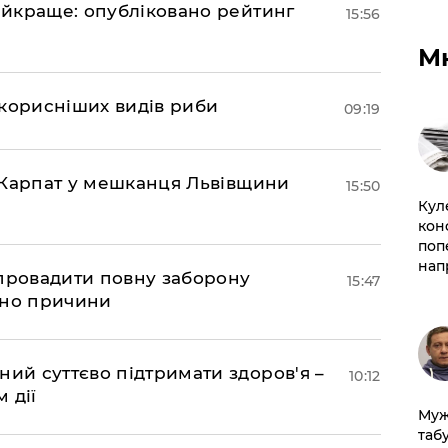
найкраще: опубліковано рейтинг
15:56
М
йкорисніших видів риби
09:19
та Карпат у мешканця Львівщини
15:50
Кул
кон
поп
нап
апровадити повну заборону
15:47
ано причини
ний суттєво підтримати здоров'я –
10:12
 дії
Муж
табу