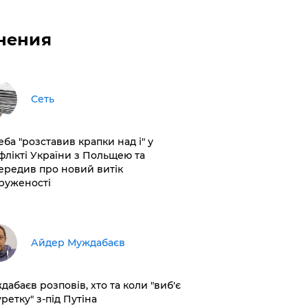
нения
Сеть
еба "розставив крапки над і" у
флікті України з Польщею та
ередив про новий витік
руженості
Айдер Муждабаєв
дабаєв розповів, хто та коли "виб'є
ретку" з-під Путіна