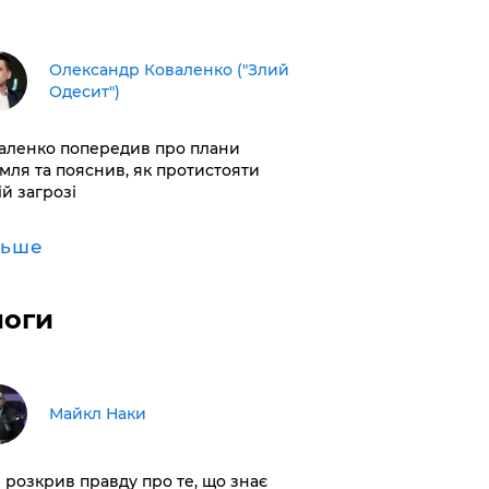
Олександр Коваленко ("Злий
Одесит")
аленко попередив про плани
мля та пояснив, як протистояти
ій загрозі
льше
логи
Майкл Наки
і розкрив правду про те, що знає