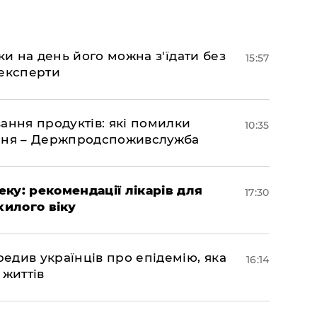
ки на день його можна з'їдати без
15:57
 експерти
ання продуктів: які помилки
10:35
єння – Держпродспоживслужба
ку: рекомендації лікарів для
17:30
хилого віку
див українців про епідемію, яка
16:14
 життів