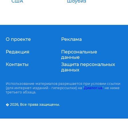
США
Шоубиз
О проекте
Реклама
Редакция
Персональные
данные
Контакты
Защита персональных
данных
Использование материалов разрешается при условии ссылки
(для интернет-изданий - гиперссылки) на "
Диалог.ua
" не ниже
третьего абзаца.
� 2026,
Все права защищены.