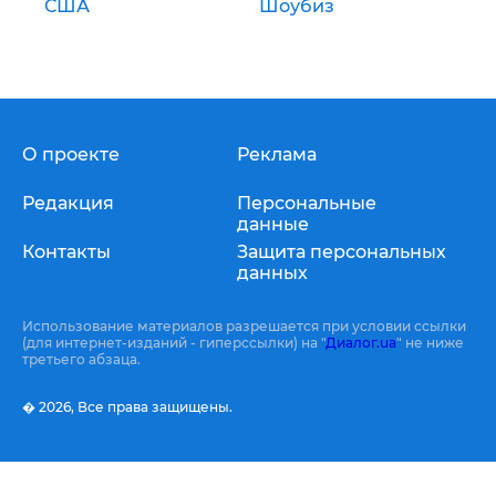
США
Шоубиз
О проекте
Реклама
Редакция
Персональные
данные
Контакты
Защита персональных
данных
Использование материалов разрешается при условии ссылки
(для интернет-изданий - гиперссылки) на "
Диалог.ua
" не ниже
третьего абзаца.
� 2026,
Все права защищены.