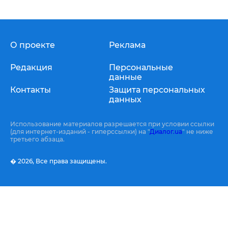
О проекте
Реклама
Редакция
Персональные
данные
Контакты
Защита персональных
данных
Использование материалов разрешается при условии ссылки
(для интернет-изданий - гиперссылки) на "
Диалог.ua
" не ниже
третьего абзаца.
� 2026,
Все права защищены.