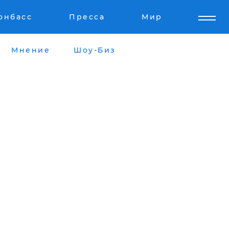
онбасс
Пресса
Мир
Мнение
Шоу-Биз