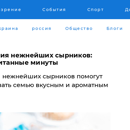
озрение
События
Спорт
Д
краина
россия
Общество
Блоги
ния нежнейших сырников:
читанные минуты
я нежнейших сырников помогут
вать семью вкусным и ароматным