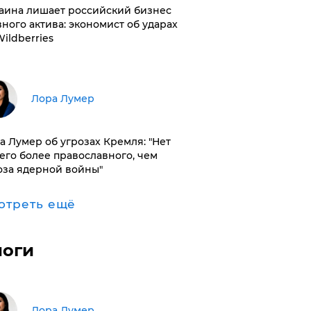
раина лишает российский бизнес
вного актива: экономист об ударах
Wildberries
​Лора Лумер
а Лумер об угрозах Кремля: "Нет
его более православного, чем
оза ядерной войны"
отреть ещё
логи
​Лора Лумер