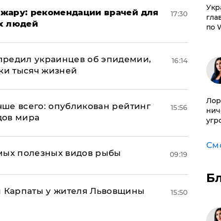
​Ук
жару: рекомендации врачей для
17:30
гла
х людей
по 
предил украинцев об эпидемии,
16:14
тки тысяч жизней
Лор
учше всего: опубликован рейтинг
15:56
нич
дов мира
угр
См
мых полезных видов рыбы
09:19
Б
и Карпаты у жителя Львовщины
15:50