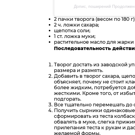
Допис, поширений Продолжени
2 пачки творога (весом по 180 г
2 ч. ложки сахара;
щепотка соли;
1 ст. ложка муки;
растительное масло для жарки
Последовательность действ
Творог достать из заводской у
размера и размять.
Добавить в творог сахара, щеп
объясняет, почему не стоит клас
более жидким, потребуется доб
жесткими. Кроме того, от избы
подгорать.
Все тщательно перемешать до 
Получить сырники одинаковые 
сформировать из теста колбаск
обвалять в муке, слегка прижи
прилепания теста к рукам и д
желаемой формы.