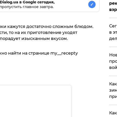
Dialog.ua в Google сегодня,
рек
✓
пропустить главное завтра.
вз
​Се
ики кажутся достаточно сложным блюдом.
в э
ти, то на их приготовление уходят
дел
 порадует изысканным вкусом.
о найти на странице my__recepty
Нов
про
вой
​Ка
зим
при
Как