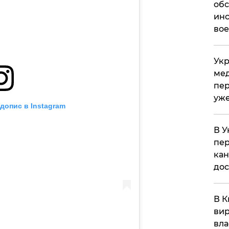
обс
инс
вое
Укр
мед
пер
уже
допис в Instagram
В У
пер
кан
до
В К
вир
вла