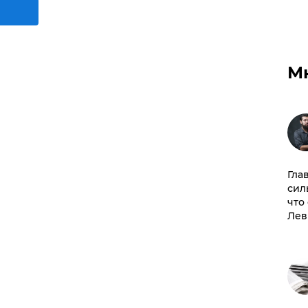
М
Гла
сил
что
Лев