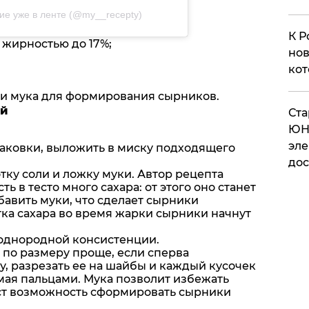
е уже в ленте (@my__recepty)
К Р
) жирностью до 17%;
нов
кот
 и мука для формирования сырников.
ий
​Ст
ЮН
эле
паковки, выложить в миску подходящего
дос
отку соли и ложку муки. Автор рецепта
ть в тесто много сахара: от этого оно станет
авить муки, что сделает сырники
тка сахара во время жарки сырники начнут
однородной консистенции.
по размеру проще, если сперва
у, разрезать ее на шайбы и каждый кусочек
мая пальцами. Мука позволит избежать
аст возможность сформировать сырники