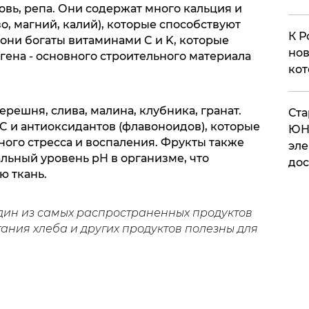
ковь, репа. Они содержат много кальция и
, магний, калий), которые способствуют
К Р
 они богаты витаминами C и K, которые
нов
гена - основного строительного материала
кот
ерешня, слива, малина, клубника, гранат.
​Ст
C и антиоксидантов (флавоноидов), которые
ЮН
ного стресса и воспаления. Фрукты также
эле
ьный уровень pH в организме, что
дос
ю ткань.
один из самых распространенных продуктов
тания хлеба и других продуктов полезны для