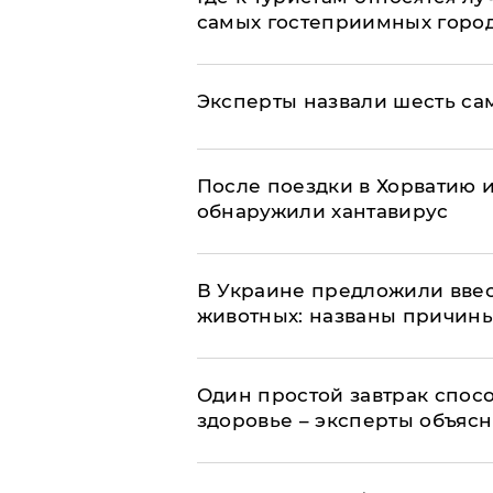
самых гостеприимных горо
Эксперты назвали шесть са
После поездки в Хорватию 
обнаружили хантавирус
В Украине предложили ввес
животных: названы причин
Один простой завтрак спос
здоровье – эксперты объяс