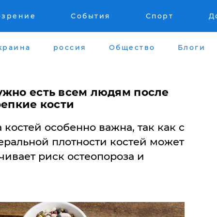
озрение
События
Спорт
Д
краина
россия
Общество
Блоги
ужно есть всем людям после
репкие кости
 костей особенно важна, так как с
еральной плотности костей может
чивает риск остеопороза и