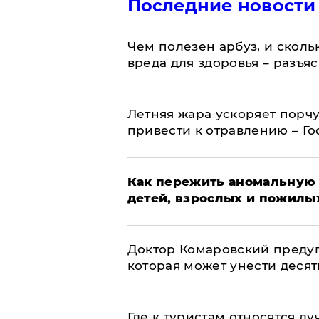
Последние новости
Чем полезен арбуз, и сколь
вреда для здоровья – разъя
Летняя жара ускоряет порчу
привести к отравлению – Г
Как пережить аномальную 
детей, взрослых и пожилы
Доктор Комаровский преду
которая может унести деся
Где к туристам относятся л