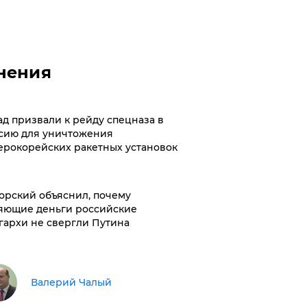
нения
ад призвали к рейду спецназа в
сию для уничтожения
ерокорейских ракетных установок
орский объяснил, почему
яющие деньги российские
гархи не свергли Путина
Валерий Чалый