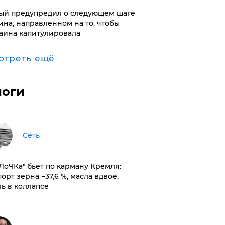
ый предупредил о следующем шаге
ина, направленном на то, чтобы
аина капитулировала
отреть ещё
логи
Сеть
оЛоЧКа" бьет по карману Кремля:
орт зерна −37,6 %, масла вдвое,
ль в коллапсе