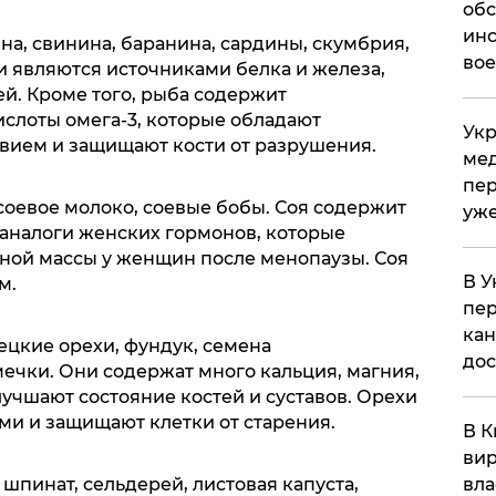
обс
инс
ина, свинина, баранина, сардины, скумбрия,
вое
ни являются источниками белка и железа,
й. Кроме того, рыба содержит
лоты омега-3, которые обладают
Укр
вием и защищают кости от разрушения.
мед
пер
 соевое молоко, соевые бобы. Соя содержит
уже
 аналоги женских гормонов, которые
ной массы у женщин после менопаузы. Соя
В У
м.
пер
кан
рецкие орехи, фундук, семена
до
ечки. Они содержат много кальция, магния,
лучшают состояние костей и суставов. Орехи
ми и защищают клетки от старения.
В К
вир
, шпинат, сельдерей, листовая капуста,
вла