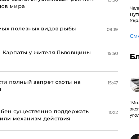
дов мира
Чал
Пут
Укр
мых полезных видов рыбы
09:19
См
и Карпаты у жителя Львовщины
15:50
Б
ти полный запрет охоты на
15:47
ы
​"М
эксп
обен существенно поддержать
10:12
уго
нили механизм действия