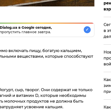
рек
вз
​Се
Dialog.ua в Google сегодня,
✓
в э
пропустить главное завтра.
дел
имо включать пищу, богатую кальцием,
Нов
ельными веществами, которые способствуют
про
вой
​Ка
зим
огурт, сыр, творог. Они содержат не только
при
магний и витамин D, которые необходимы
ть молочных продуктов не должна быть
затрудняет усвоение кальция.
Как