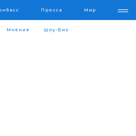
онбасс
Пресса
Мир
Мнение
Шоу-Биз