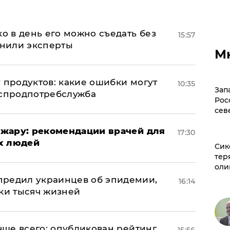
ко в день его можно съедать без
15:57
снили эксперты
М
 продуктов: какие ошибки могут
10:35
Зап
оспродпотребслужба
Рос
сев
жару: рекомендации врачей для
17:30
х людей
Сик
тер
оли
предил украинцев об эпидемии,
16:14
тки тысяч жизней
учше всего: опубликован рейтинг
15:56