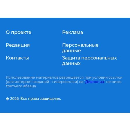
О проекте
Реклама
Редакция
Персональные
данные
Контакты
Защита персональных
данных
Использование материалов разрешается при условии ссылки
(для интернет-изданий - гиперссылки) на "
Диалог.ua
" не ниже
третьего абзаца.
� 2026,
Все права защищены.