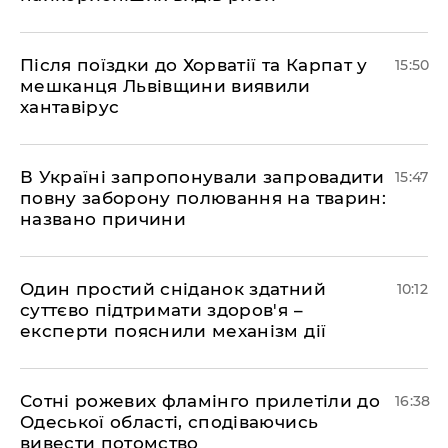
Після поїздки до Хорватії та Карпат у
15:50
мешканця Львівщини виявили
хантавірус
В Україні запропонували запровадити
15:47
повну заборону полювання на тварин:
названо причини
Один простий сніданок здатний
10:12
суттєво підтримати здоров'я –
експерти пояснили механізм дії
Сотні рожевих фламінго прилетіли до
16:38
Одеської області, сподіваючись
вивести потомство