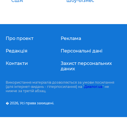
США
Шоу-бізнес
Про проект
Реклама
Редакція
Персональні дані
Контакти
Захист персональних
даних
Використання матеріалів дозволяється за умови посилання
(для інтернет-видань - гіперпосилання) на "
Диалог.ua
" не
нижче за третій абзац.
� 2026,
Усі права захищені.