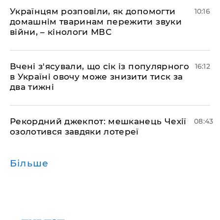
Українцям розповіли, як допомогти
10:16
домашнім тваринам пережити звуки
війни, – кінологи МВС
Вчені з'ясували, що сік із популярного
16:12
в Україні овочу може знизити тиск за
два тижні
Рекордний джекпот: мешканець Чехії
08:43
озолотився завдяки лотереї
Більше