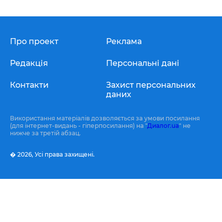
Про проект
Реклама
Редакція
Персональні дані
Контакти
Захист персональних
даних
Використання матеріалів дозволяється за умови посилання
(для інтернет-видань - гіперпосилання) на "
Диалог.ua
" не
нижче за третій абзац.
� 2026,
Усі права захищені.