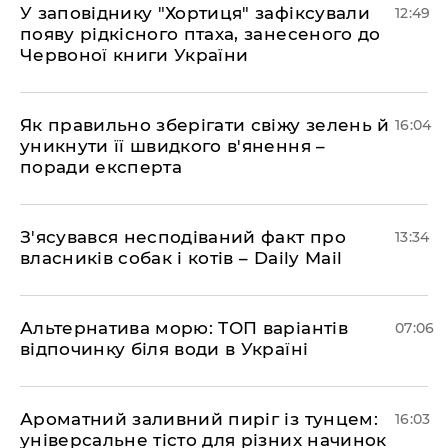
У заповіднику "Хортиця" зафіксували
12:49
появу рідкісного птаха, занесеного до
Червоної книги України
Як правильно зберігати свіжу зелень й
16:04
уникнути її швидкого в'янення –
поради експерта
З'ясувався несподіваний факт про
13:34
власників собак і котів – Daily Mail
Альтернатива морю: ТОП варіантів
07:06
відпочинку біля води в Україні
Ароматний заливний пиріг із тунцем:
16:03
універсальне тісто для різних начинок