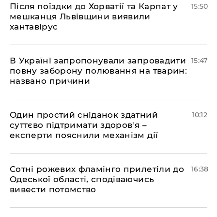
Після поїздки до Хорватії та Карпат у
15:50
мешканця Львівщини виявили
хантавірус
В Україні запропонували запровадити
15:47
повну заборону полювання на тварин:
названо причини
Один простий сніданок здатний
10:12
суттєво підтримати здоров'я –
експерти пояснили механізм дії
Сотні рожевих фламінго прилетіли до
16:38
Одеської області, сподіваючись
вивести потомство