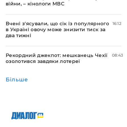
війни, – кінологи МВС
Вчені з'ясували, що сік із популярного
16:12
в Україні овочу може знизити тиск за
два тижні
Рекордний джекпот: мешканець Чехії
08:43
озолотився завдяки лотереї
Більше