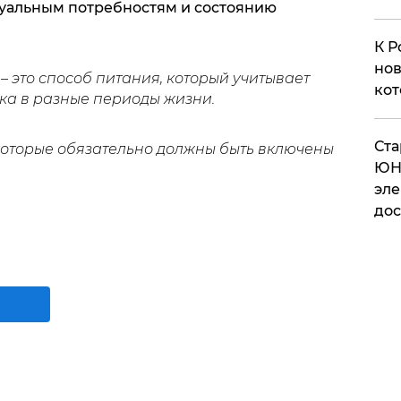
дуальным потребностям и состоянию
К Р
нов
– это способ питания, который учитывает
кот
ка в разные периоды жизни.
​Ст
 которые обязательно должны быть включены
ЮН
эле
дос