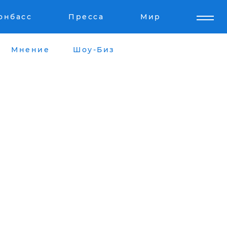
онбасс
Пресса
Мир
Мнение
Шоу-Биз