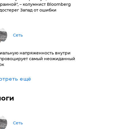
краиной", – колумнист Bloomberg
достерег Запад от ошибки
Сеть
иальную напряженность внутри
провоцирует самый неожиданный
ок
отреть ещё
логи
Сеть