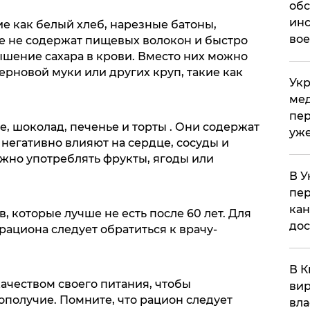
обс
инс
кие как белый хлеб, нарезные батоны,
вое
е не содержат пищевых волокон и быстро
шение сахара в крови. Вместо них можно
рновой муки или других круп, такие как
Укр
мед
пер
е, шоколад, печенье и торты . Они содержат
уже
 негативно влияют на сердце, сосуды и
ожно употреблять фрукты, ягоды или
В У
пер
кан
, которые лучше не есть после 60 лет. Для
до
ациона следует обратиться к врачу-
В К
качеством своего питания, чтобы
вир
ополучие. Помните, что рацион следует
вла