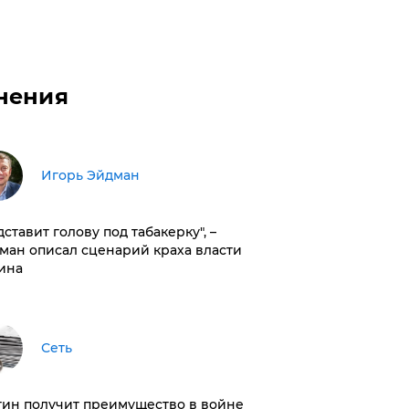
нения
Игорь Эйдман
дставит голову под табакерку", –
ман описал сценарий краха власти
ина
Сеть
тин получит преимущество в войне