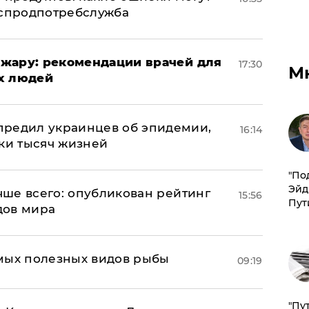
оспродпотребслужба
жару: рекомендации врачей для
17:30
М
х людей
предил украинцев об эпидемии,
16:14
тки тысяч жизней
​"По
Эйд
учше всего: опубликован рейтинг
15:56
Пут
дов мира
мых полезных видов рыбы
09:19
"Пу