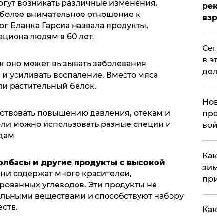
огут возникать различные изменения,
рек
более внимательное отношение к
вз
г Бланка Гарсиа назвала продукты,
циона людям в 60 лет.
​Се
в э
как оно может вызывать заболевания
дел
 и усиливать воспаление. Вместо мяса
ли растительный белок.
Нов
обствовать повышению давления, отекам и
про
оли можно использовать разные специи и
вой
дам.
​Ка
олбасы и другие продукты с высокой
зим
 они содержат много красителей,
при
рованных углеводов. Эти продукты не
ельными веществами и способствуют набору
ств.
Как