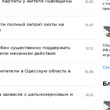
и Карпаты у жителя Львовщины
15:50
с У
пре
ти полный запрет охоты на
15:47
ы
Соц
обен существенно поддержать
10:12
РФ 
нили механизм действия
игр
См
илетели в Одесскую область в
16:38
Б
а закваске с цельнозерновым и
16:15