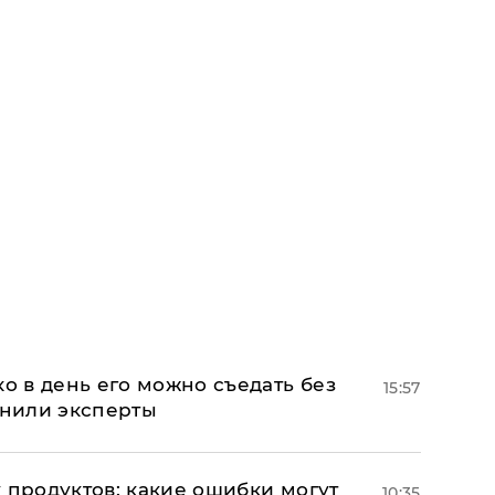
ко в день его можно съедать без
15:57
снили эксперты
 продуктов: какие ошибки могут
10:35