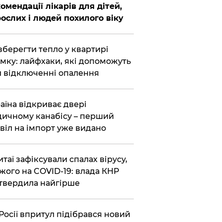
омендації лікарів для дітей,
ослих і людей похилого віку
зберегти тепло у квартирі
мку: лайфхаки, які допоможуть
 відключенні опалення
аїна відкриває двері
ичному канабісу – перший
віл на імпорт уже видано
итаї зафіксували спалах вірусу,
жого на COVID-19: влада КНР
твердила найгірше
Росії впритул підібрався новий