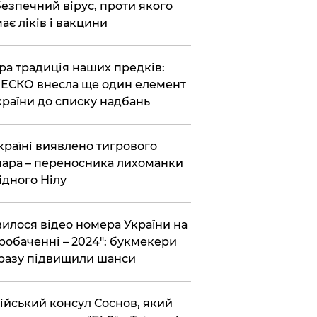
езпечний вірус, проти якого
ає ліків і вакцини
ра традиція наших предків:
СКО внесла ще один елемент
країни до списку надбань
країні виявлено тигрового
ара – переносника лихоманки
ідного Нілу
вилося відео номера України на
робаченні – 2024": букмекери
разу підвищили шанси
ійський консул Соснов, який