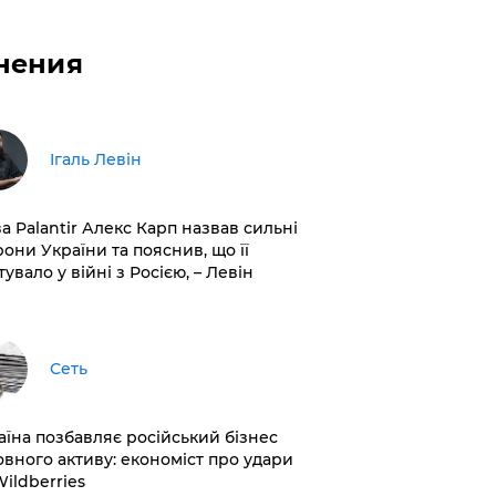
нения
Ігаль Левін
ва Palantir Алекс Карп назвав сильні
рони України та пояснив, що її
увало у війні з Росією, – Левін
Сеть
раїна позбавляє російський бізнес
овного активу: економіст про удари
Wildberries