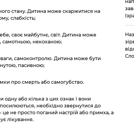
нап
зав
ичного стану. Дитина може скаржитися на
Ізр
ому, слабкість;
Наз
ебе, своє майбутнє, світ. Дитина може
, самотньою, некоханою;
зір
від
Сло
оваги, самоконтролю. Дитина може бути
нутою, пасивною;
думки про смерть або самогубство.
 одну або кілька з цих ознак і вони
 посилюються, необхідно звернутися до
- це не просто поганий настрій або примха, а
ує лікування.