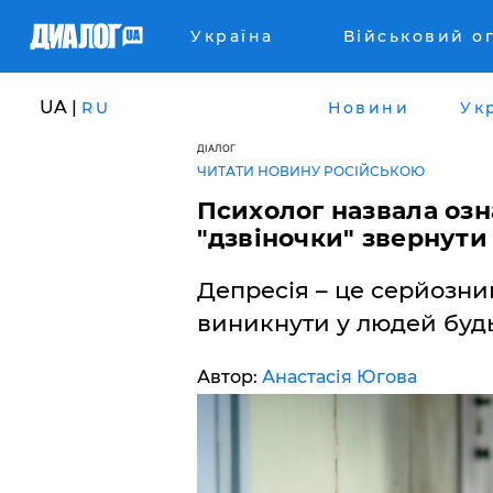
Україна
Військовий о
UA |
RU
Новини
Ук
ДІАЛОГ
ЧИТАТИ НОВИНУ РОСІЙСЬКОЮ
Психолог назвала озна
"дзвіночки" звернути
Депресія – це серйозни
виникнути у людей будь-
Автор:
Анастасія Югова