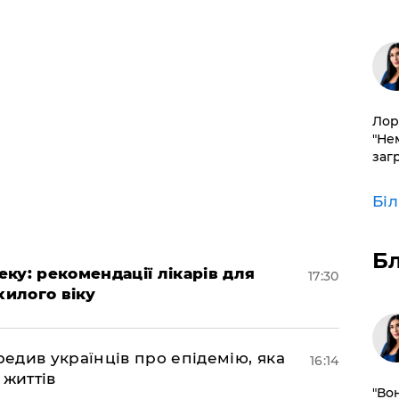
Лор
"Не
заг
Бі
Б
ку: рекомендації лікарів для
17:30
хилого віку
див українців про епідемію, яка
16:14
 життів
"Во