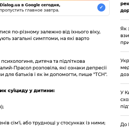
рек
Dialog.ua в Google сегодня,
✓
пропустить главное завтра.
дор
Як 
ися по-різному залежно від їхнього віку,
взи
нують загальні симптоми, на які варто
при
Укр
психологиня, дитяча та підліткова
мед
лий-Прасол розповіла, які ознаки депресії
 для батьків і як їм допомогти, пише "ТСН".
доз
к суїциду у дитини:
У К
схо
під
);
нів сім'ї, або труднощі у стосунках із ними;
До 