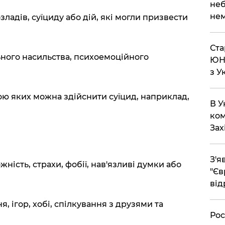
неб
нем
зладів, суїциду або дій, які могли призвести
Ста
ьного насильства, психоемоційного
ЮНЕ
з У
гою яких можна здійснити суїцид, наприклад,
В У
ком
Зах
З'я
ність, страхи, фобії, нав'язливі думки або
"Єв
від
, ігор, хобі, спілкування з друзями та
Рос