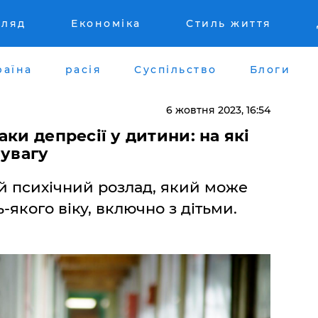
гляд
Економіка
Стиль життя
раїна
расія
Суспільство
Блоги
6 жовтня 2023, 16:54
ки депресії у дитини: на які
 увагу
й психічний розлад, який може
якого віку, включно з дітьми.