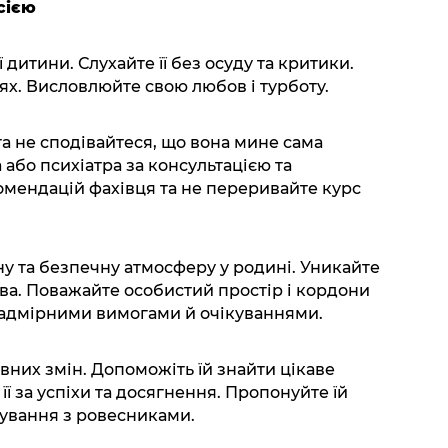
сією
ї дитини. Слухайте її без осуду та критики.
іях. Висловлюйте свою любов і турботу.
 та не сподівайтеся, що вона мине сама
 або психіатра за консультацією та
мендацій фахівця та не переривайте курс
ну та безпечну атмосферу у родині. Уникайте
тва. Поважайте особистий простір і кордони
надмірними вимогами й очікуваннями.
вних змін. Допоможіть їй знайти цікаве
 її за успіхи та досягнення. Пропонуйте їй
лкування з ровесниками.