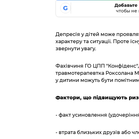
Добавьте 
G
чтобы не 
Депресія у дітей може проявлят
характеру та ситуації. Проте іс
звернути увагу.
Фахівчиня ГО ЦПП "Конфіденс", 
травмотерапевтка Роксолана Ма
у дитини можуть бути помітними
Фактори, що підвищують ризи
- факт усиновлення (удочеріння
- втрата близьких друзів або чле