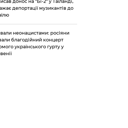
исав донос на "Бі-2" у Таїланді,
ажає депортації музикантів до
аїлю
вали неонацистами: росіяни
вали благодійний концерт
омого українського гурту у
венії