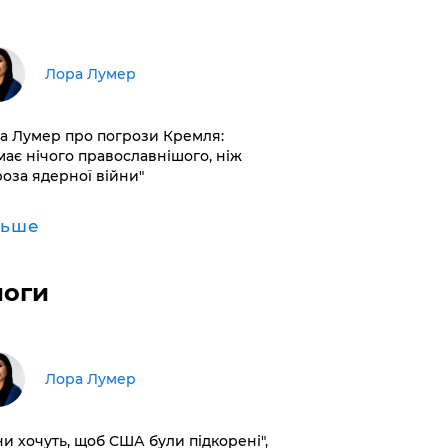
​Лора Лумер
а Лумер про погрози Кремля:
має нічого православнішого, ніж
роза ядерної війни"
льше
логи
​Лора Лумер
ни хочуть, щоб США були підкорені",