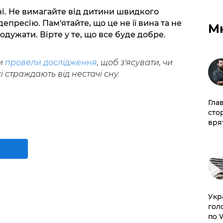
ні. Не вимагайте від дитини швидкого
депресію. Пам'ятайте, що це не її вина та не
М
 одужати. Вірте у те, що все буде добре.
и
провели дослідження
, щоб з'ясувати, чи
 страждають від нестачі сну.
Гла
сто
врят
​Ук
гол
по 