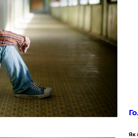
Го
Як 