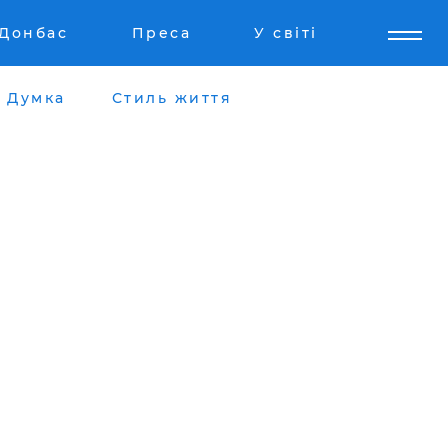
Донбас
Преса
У світі
Думка
Стиль життя