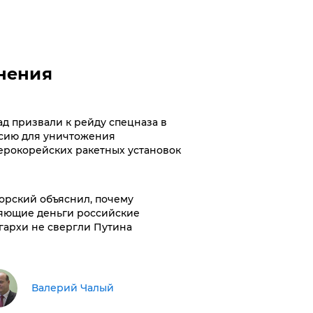
нения
ад призвали к рейду спецназа в
сию для уничтожения
ерокорейских ракетных установок
орский объяснил, почему
яющие деньги российские
гархи не свергли Путина
Валерий Чалый