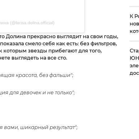
К Р
а (@larisa.dolina.official)
нов
кот
то Долина прекрасно выглядит на свои годы,
 показала смело себя как есть: без фильтров,
к которым звезды прибегают для того,
​Ст
ете выглядеть на все сто.
ЮН
эле
дос
тоящая красота, без фальши";
ия для девочек и не только";
 вами, шикарный результат";