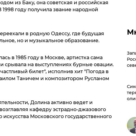
одом из Баку, она советская и российская
В 1998 году получила звание народной
М
ереехали в родную Одессу, где будущая
льное, но и музыкальное образование.
Зап
сь в 1985 году в Москве, артистка сама
Рос
и срывала на выступлениях бурные овации.
сев
частливый билет", исполнив хит "Погода в
хаилом Таничем и композитором Русланом
Сик
тер
оли
тельности, Долина активно ведет и
 возглавляя кафедру эстрадно-джазового
о искусства Московского государственного