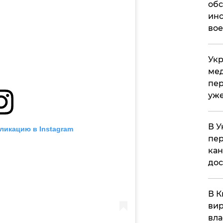
обс
инс
вое
Укр
мед
пер
уже
В У
ликацию в Instagram
пер
кан
до
В К
вир
вла