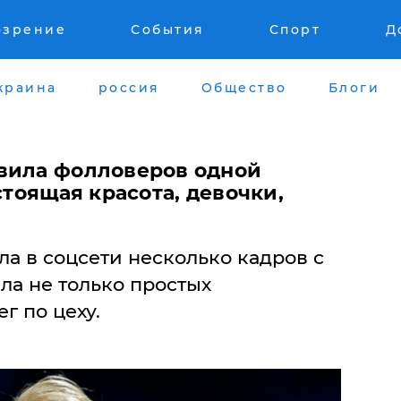
озрение
События
Спорт
Д
краина
россия
Общество
Блоги
вила фолловеров одной
стоящая красота, девочки,
а в соцсети несколько кадров с
ла не только простых
г по цеху.