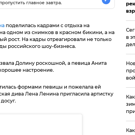
✓
пропустить главное завтра.
рек
вз
на
поделилась кадрами с отдыха на
​Се
на одном из снимков в красном бикини, а на
в э
ый рост. На кадры отреагировали не только
дел
зды российского шоу-бизнеса.
азвала Долину роскошной, а певица Анита
Нов
 хорошее настроение.
про
вой
тилась формами певицы и пожелала ей
ская дива Лена Ленина пригласила артистку
​Ка
досуг.
зим
при
Как