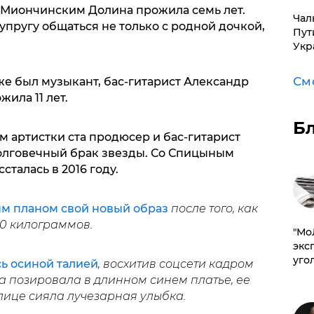
 Миончинским Долина прожила семь лет.
Чал
пругу общаться не только с родной дочкой,
Пут
Укр
См
е был музыкант, бас-гитарист Александр
ила 11 лет.
Б
 артистки ста продюсер и бас-гитарист
олговечный брак звезды. Со Спицыным
сталась в 2016 году.
м планом свой новый образ
после того, как
20 килограммов.
​"М
эксп
уго
ь осиной талией
, восхитив соцсети кадром
да позировала в длинном синем платье, ее
 лице сияла лучезарная улыбка.