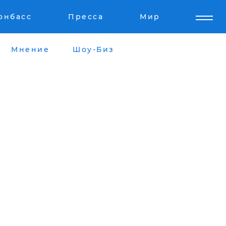
онбасс
Пресса
Мир
Мнение
Шоу-Биз