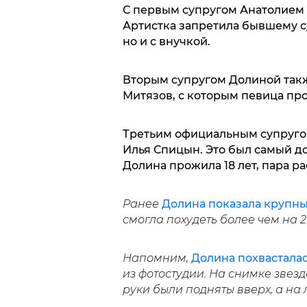
С первым супругом Анатолием
Артистка запретила бывшему су
но и с внучкой.
Вторым супругом Долиной такж
Митязов, с которым певица прож
Третьим официальным супругом
Илья Спицын. Это был самый д
Долина прожила 18 лет, пара рас
Ранее
Долина показала крупны
смогла похудеть более чем на 
Напомним,
Долина похвасталас
из фотостудии. На снимке звез
руки были подняты вверх, а на