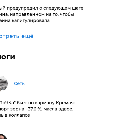
ый предупредил о следующем шаге
ина, направленном на то, чтобы
аина капитулировала
отреть ещё
логи
Сеть
оЛоЧКа" бьет по карману Кремля:
орт зерна −37,6 %, масла вдвое,
ль в коллапсе