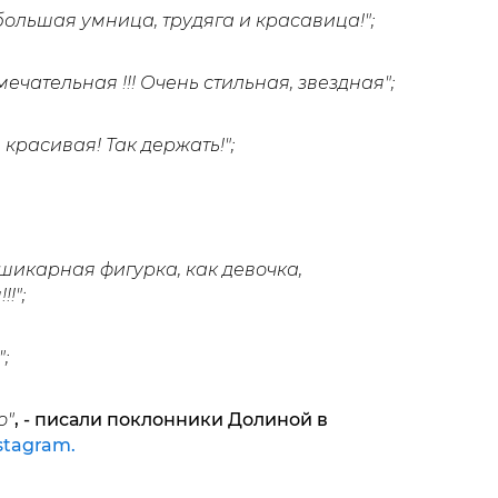
большая умница, трудяга и красавица!";
чательная !!! Очень стильная, звездная";
 красивая! Так держать!";
шикарная фигурка, как девочка,
!";
;
о"
, - писали поклонники Долиной в
stagram.