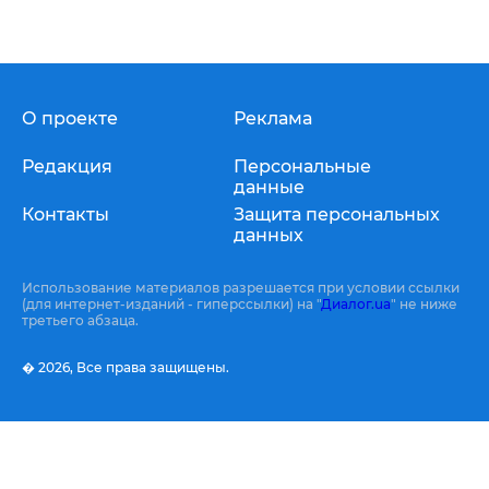
О проекте
Реклама
Редакция
Персональные
данные
Контакты
Защита персональных
данных
Использование материалов разрешается при условии ссылки
(для интернет-изданий - гиперссылки) на "
Диалог.ua
" не ниже
третьего абзаца.
� 2026,
Все права защищены.