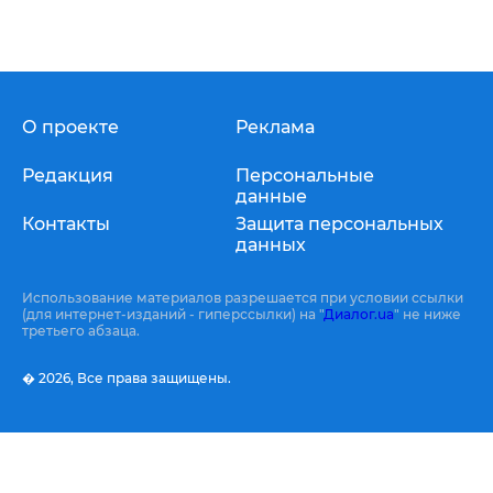
О проекте
Реклама
Редакция
Персональные
данные
Контакты
Защита персональных
данных
Использование материалов разрешается при условии ссылки
(для интернет-изданий - гиперссылки) на "
Диалог.ua
" не ниже
третьего абзаца.
� 2026,
Все права защищены.