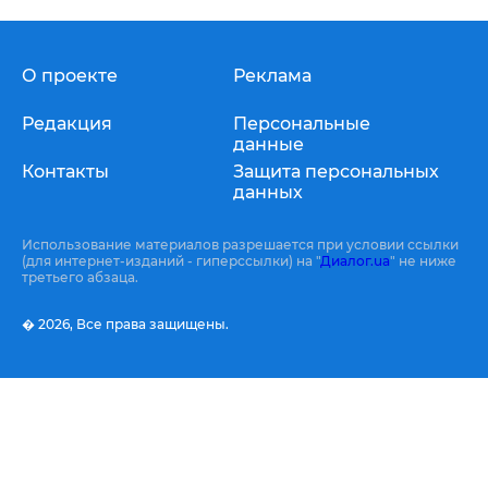
О проекте
Реклама
Редакция
Персональные
данные
Контакты
Защита персональных
данных
Использование материалов разрешается при условии ссылки
(для интернет-изданий - гиперссылки) на "
Диалог.ua
" не ниже
третьего абзаца.
� 2026,
Все права защищены.