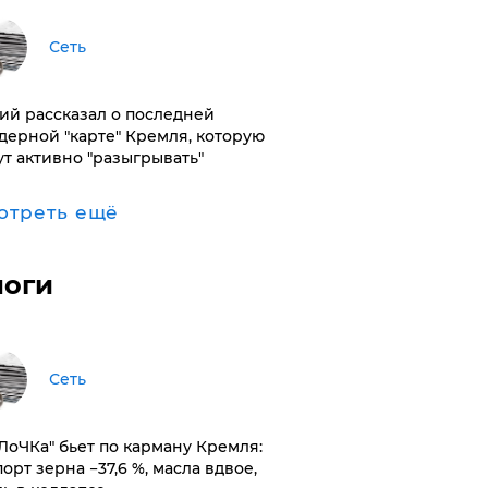
Сеть
ий рассказал о последней
дерной "карте" Кремля, которую
ут активно "разыгрывать"
отреть ещё
логи
Сеть
оЛоЧКа" бьет по карману Кремля:
орт зерна −37,6 %, масла вдвое,