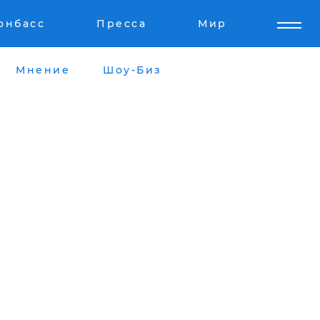
онбасс
Пресса
Мир
Мнение
Шоу-Биз