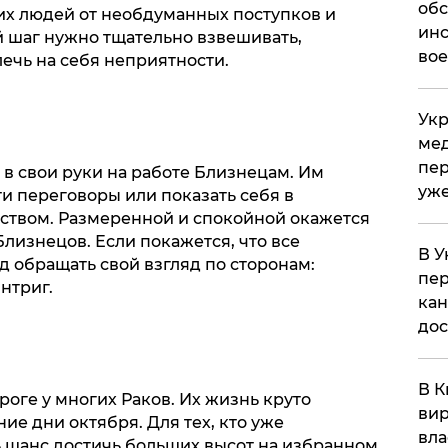
обс
их людей от необдуманных поступков и
инс
 шаг нужно тщательно взвешивать,
вое
лечь на себя неприятности.
Укр
мед
пер
в свои руки на работе Близнецам. Им
уже
и переговоры или показать себя в
ством. Размеренной и спокойной окажется
лизнецов. Если покажется, что все
В У
од обращать свой взгляд по сторонам:
пер
нтриг.
кан
до
В К
оге у многих Раков. Их жизнь круто
вир
ие дни октября. Для тех, кто уже
вла
ь шанс достичь больших высот на избранном