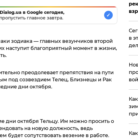
рек
вз
Dialog.ua в Google сегодня,
✓
пропустить главное завтра.
​Се
в э
наки зодиака — главных везунчиков второй
дел
их наступит благоприятный момент в жизни,
ть.
Нов
про
шительно преодолевает препятствия на пути
вой
ым под созвездием Телец, Близнецы и Рак
ледние дни октября.
​Ка
зим
при
ие дни октября Тельцу. Им можно просить о
ндовать на новую должность, ведь
Как
м будет сопутствовать везение в работе.