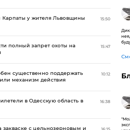
и Карпаты у жителя Львовщины
15:50
Дик
нея
буд
ти полный запрет охоты на
15:47
ы
См
обен существенно поддержать
10:12
Б
нили механизм действия
илетели в Одесскую область в
16:38
​"М
эксп
а закваске с цельнозерновым и
16:15