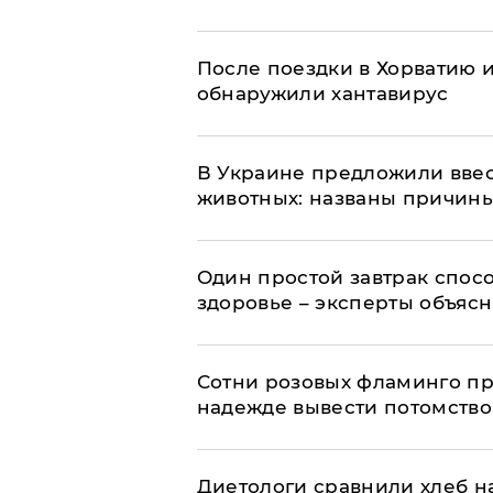
После поездки в Хорватию 
обнаружили хантавирус
В Украине предложили ввес
животных: названы причин
Один простой завтрак спос
здоровье – эксперты объяс
Сотни розовых фламинго пр
надежде вывести потомство
Диетологи сравнили хлеб н