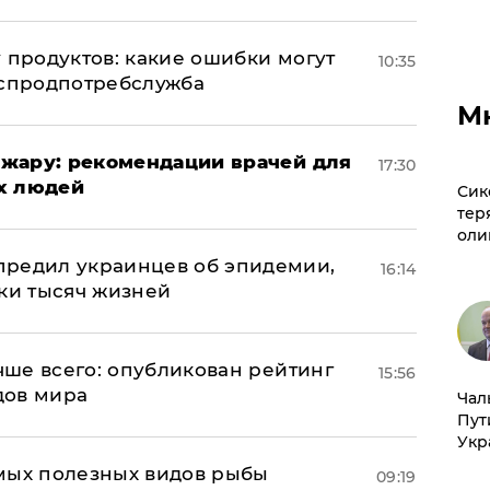
 продуктов: какие ошибки могут
10:35
оспродпотребслужба
М
жару: рекомендации врачей для
17:30
х людей
Сик
тер
оли
предил украинцев об эпидемии,
16:14
тки тысяч жизней
учше всего: опубликован рейтинг
15:56
дов мира
Чал
Пут
Укр
мых полезных видов рыбы
09:19