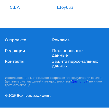
США
Шоубиз
О проекте
Реклама
Редакция
Персональные
данные
Контакты
Защита персональных
данных
Использование материалов разрешается при условии ссылки
(для интернет-изданий - гиперссылки) на "
Диалог.ua
" не ниже
третьего абзаца.
� 2026,
Все права защищены.