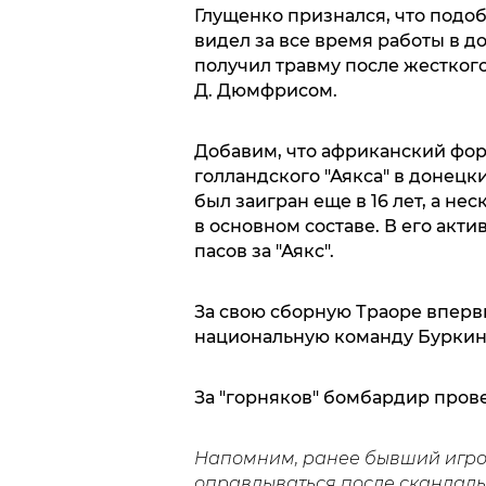
Глущенко признался, что подо
видел за все время работы в д
получил травму после жестког
Д. Дюмфрисом.
Добавим, что африканский фор
голландского "Аякса" в донецк
был заигран еще в 16 лет, а не
в основном составе. В его актив
пасов за "Аякс".
За свою сборную Траоре впервы
национальную команду Буркина-
За "горняков" бомбардир прове
Напомним, ранее бывший игро
оправдываться после скандаль