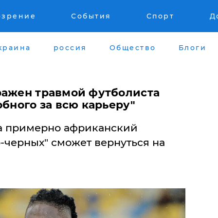
озрение
События
Спорт
Д
краина
россия
Общество
Блоги
ражен травмой футболиста
обного за всю карьеру"
да примерно африканский
черных" сможет вернуться на