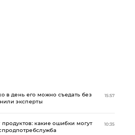
ко в день его можно съедать без
15:57
снили эксперты
 продуктов: какие ошибки могут
10:35
оспродпотребслужба