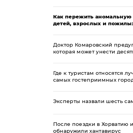
Как пережить аномальную 
детей, взрослых и пожилы
Доктор Комаровский преду
которая может унести деся
Где к туристам относятся л
самых гостеприимных горо
Эксперты назвали шесть са
После поездки в Хорватию 
обнаружили хантавирус