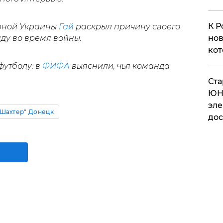
К Р
орной Украины
Гай
раскрыл причину своего
ду во время войны.
нов
кот
футболу: в
ФИФА
выяснили, чья команда
​Ст
ЮН
эле
"Шахтер" Донецк
дос