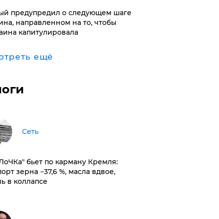
ый предупредил о следующем шаге
ина, направленном на то, чтобы
аина капитулировала
отреть ещё
логи
Сеть
оЛоЧКа" бьет по карману Кремля:
орт зерна −37,6 %, масла вдвое,
ль в коллапсе