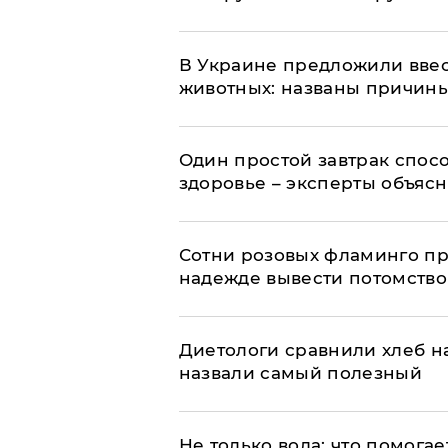
В Украине предложили ввес
животных: названы причин
Один простой завтрак спос
здоровье – эксперты объяс
Сотни розовых фламинго пр
надежде вывести потомство
Диетологи сравнили хлеб н
назвали самый полезный
Не только вода: что помога