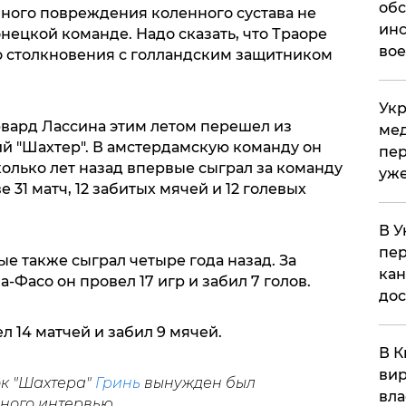
обс
бного повреждения коленного сустава не
инс
онецкой команде. Надо сказать, что Траоре
вое
о столкновения с голландским защитником
Укр
вард Лассина этим летом перешел из
мед
ий "Шахтер". В амстердамскую команду он
пер
сколько лет назад впервые сыграл за команду
уже
е 31 матч, 12 забитых мячей и 12 голевых
В У
пер
е также сыграл четыре года назад. За
кан
Фасо он провел 17 игр и забил 7 голов.
до
л 14 матчей и забил 9 мячей.
В К
вир
к "Шахтера"
Гринь
вынужден был
вла
ного интервью.