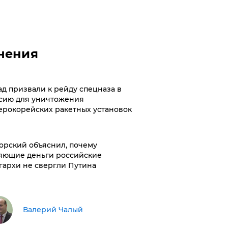
нения
ад призвали к рейду спецназа в
сию для уничтожения
ерокорейских ракетных установок
орский объяснил, почему
яющие деньги российские
гархи не свергли Путина
Валерий Чалый