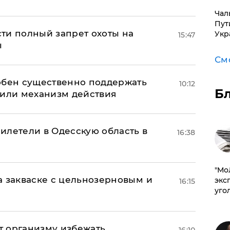
Чал
Пут
ти полный запрет охоты на
Укр
15:47
ы
См
обен существенно поддержать
10:12
Б
нили механизм действия
илетели в Одесскую область в
16:38
​"М
а закваске с цельнозерновым и
эксп
16:15
уго
ет организму избежать
16:10