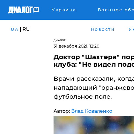
Украина
Военное об
| RU
UA
Новости
У
ДИАЛОГ
31 декабря 2021, 12:20
Доктор "Шахтера" по
клуба: "Не видел под
Врачи рассказали, ког
нападающий "оранжево-
футбольное поле.
Автор:
Влад Коваленко