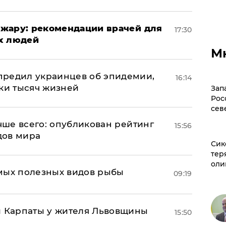
жару: рекомендации врачей для
17:30
х людей
М
предил украинцев об эпидемии,
16:14
тки тысяч жизней
Зап
Рос
сев
учше всего: опубликован рейтинг
15:56
дов мира
Сик
тер
оли
мых полезных видов рыбы
09:19
и Карпаты у жителя Львовщины
15:50