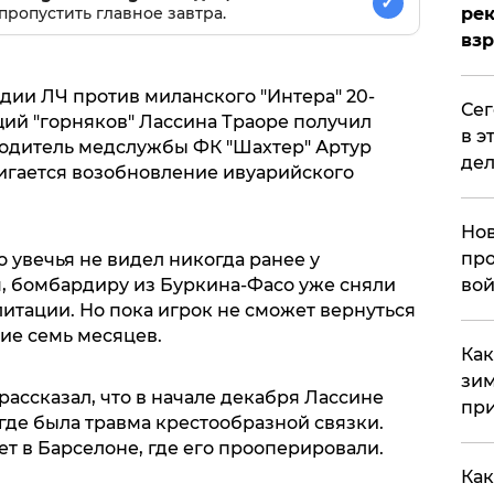
✓
пропустить главное завтра.
рек
вз
адии ЛЧ против миланского "Интера" 20-
​Се
й "горняков" Лассина Траоре получил
в э
водитель медслужбы ФК "Шахтер" Артур
дел
вигается возобновление ивуарийского
Нов
про
о увечья не видел никогда ранее у
м, бомбардиру из Буркина-Фасо уже сняли
вой
итации. Но пока игрок не сможет вернуться
ие семь месяцев.
​Ка
зим
рассказал, что в начале декабря Лассине
при
где была травма крестообразной связки.
т в Барселоне, где его прооперировали.
Как