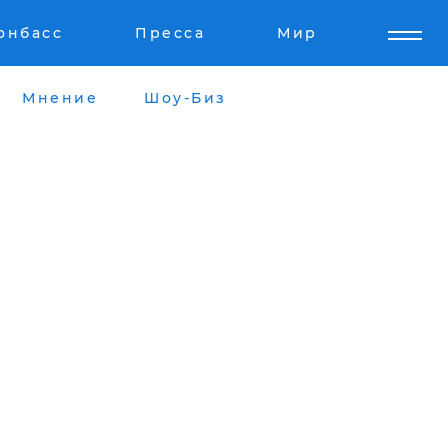
онбасс
Пресса
Мир
Мнение
Шоу-Биз