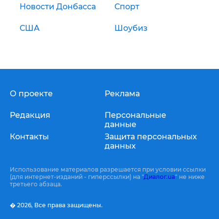
Новости Донбасса
Спорт
США
Шоубиз
О проекте
Реклама
Редакция
Персональные
данные
Контакты
Защита персональных
данных
Использование материалов разрешается при условии ссылки
(для интернет-изданий - гиперссылки) на "
Диалог.ua
" не ниже
третьего абзаца.
� 2026,
Все права защищены.