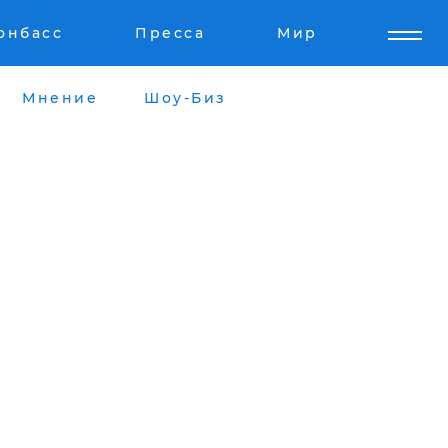
онбасс
Пресса
Мир
Мнение
Шоу-Биз