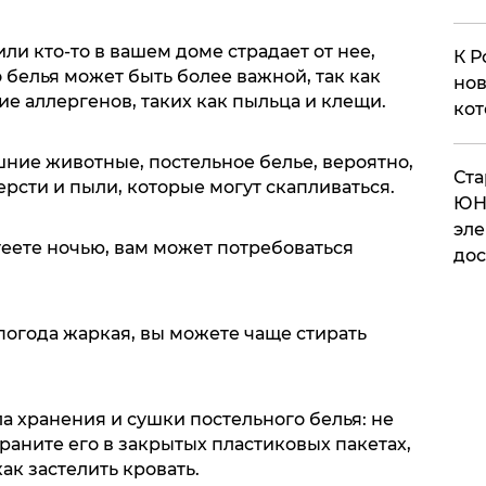
или кто-то в вашем доме страдает от нее,
К Р
 белья может быть более важной, так как
нов
е аллергенов, таких как пыльца и клещи.
кот
шние животные, постельное белье, вероятно,
​Ст
ерсти и пыли, которые могут скапливаться.
ЮН
эле
теете ночью, вам может потребоваться
дос
 погода жаркая, вы можете чаще стирать
а хранения и сушки постельного белья: не
раните его в закрытых пластиковых пакетах,
ак застелить кровать.