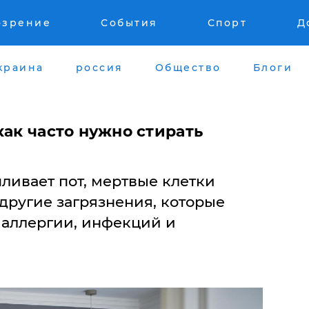
озрение
События
Спорт
Д
краина
россия
Общество
Блоги
как часто нужно стирать
пливает пот, мертвые клетки
другие загрязнения, которые
 аллергии, инфекций и