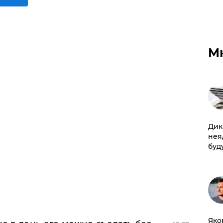
М
Дик
нея
буд
Яко