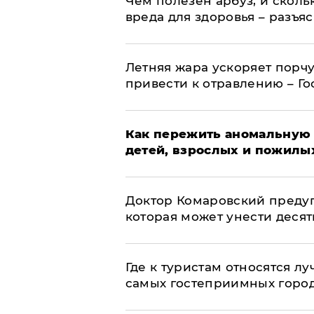
Чем полезен арбуз, и сколь
вреда для здоровья – разъя
Летняя жара ускоряет порчу
привести к отравлению – Г
Как пережить аномальную 
детей, взрослых и пожилы
Доктор Комаровский преду
которая может унести деся
Где к туристам относятся л
самых гостеприимных горо