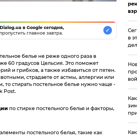
рек
вз
Dialog.ua в Google сегодня,
✓
​Се
пропустить главное завтра.
в э
дел
тельное белье не реже одного раза в
же 60 градусов Цельсия. Это поможет
Нов
ий и грибков, а также избавиться от пятен.
про
вотными, страдаете от астмы, аллергии или
вой
, то стирать постельное белье нужно чаще -
k Post.
​Ка
зим
ции
по стирке постельного белья и факторы,
при
Как
 элементы постельного белья, такие как