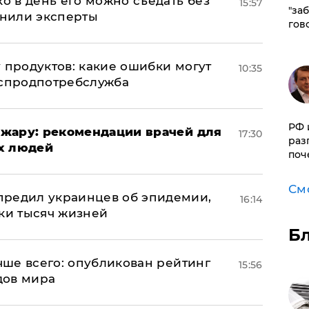
ко в день его можно съедать без
15:57
"за
снили эксперты
гов
 продуктов: какие ошибки могут
10:35
оспродпотребслужба
РФ 
жару: рекомендации врачей для
17:30
раз
х людей
поч
См
предил украинцев об эпидемии,
16:14
тки тысяч жизней
Б
учше всего: опубликован рейтинг
15:56
дов мира