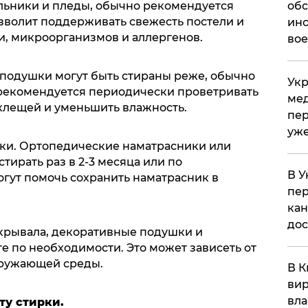
обс
льники и пледы, обычно рекомендуется
позволит поддерживать свежесть постели и
инс
, микроорганизмов и аллергенов.
вое
 подушки могут быть стираны реже, обычно
Укр
е рекомендуется периодически проветривать
мед
 клещей и уменьшить влажность.
пер
уже
ки. Ортопедические наматрасники или
тирать раз в 2-3 месяца или по
В У
огут помочь сохранить наматрасник в
пер
кан
до
крывала, декоративные подушки и
е по необходимости. Это может зависеть от
кружающей среды.
В К
вир
вла
ту стирки.