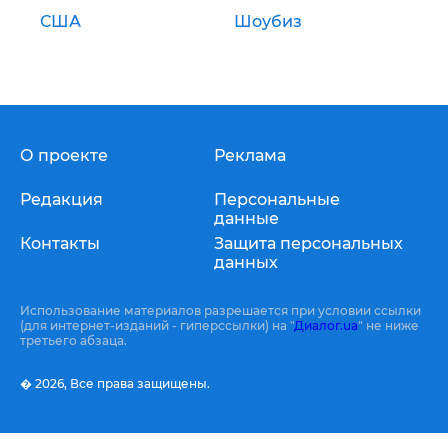
США
Шоубиз
О проекте
Реклама
Редакция
Персональные
данные
Контакты
Защита персональных
данных
Использование материалов разрешается при условии ссылки
(для интернет-изданий - гиперссылки) на "
Диалог.ua
" не ниже
третьего абзаца.
� 2026,
Все права защищены.