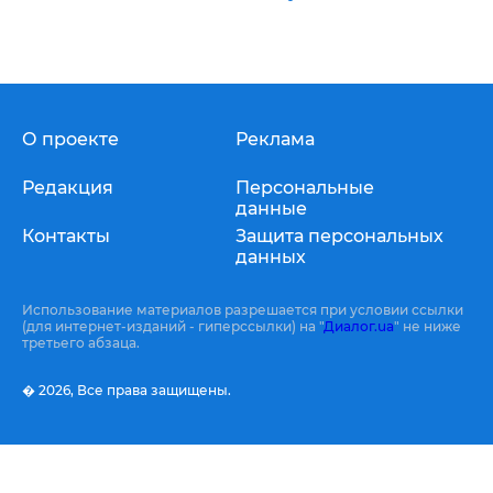
О проекте
Реклама
Редакция
Персональные
данные
Контакты
Защита персональных
данных
Использование материалов разрешается при условии ссылки
(для интернет-изданий - гиперссылки) на "
Диалог.ua
" не ниже
третьего абзаца.
� 2026,
Все права защищены.