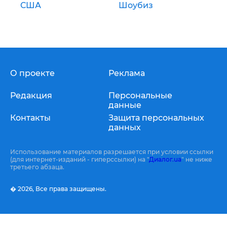
США
Шоубиз
О проекте
Реклама
Редакция
Персональные
данные
Контакты
Защита персональных
данных
Использование материалов разрешается при условии ссылки
(для интернет-изданий - гиперссылки) на "
Диалог.ua
" не ниже
третьего абзаца.
� 2026,
Все права защищены.