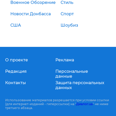
Военное Обозрение
Стиль
Новости Донбасса
Спорт
США
Шоубиз
О проекте
Реклама
Редакция
Персональные
данные
Контакты
Защита персональных
данных
Использование материалов разрешается при условии ссылки
(для интернет-изданий - гиперссылки) на "
Диалог.ua
" не ниже
третьего абзаца.