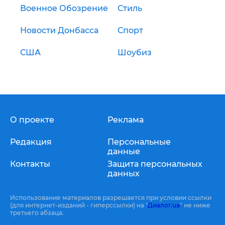
Военное Обозрение
Стиль
Новости Донбасса
Спорт
США
Шоубиз
О проекте
Реклама
Редакция
Персональные
данные
Контакты
Защита персональных
данных
Использование материалов разрешается при условии ссылки
(для интернет-изданий - гиперссылки) на "
Диалог.ua
" не ниже
третьего абзаца.