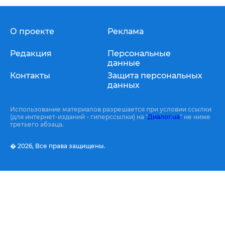
О проекте
Реклама
Редакция
Персональные
данные
Контакты
Защита персональных
данных
Использование материалов разрешается при условии ссылки
(для интернет-изданий - гиперссылки) на "
Диалог.ua
" не ниже
третьего абзаца.
� 2026,
Все права защищены.