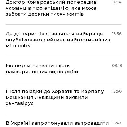
Доктор Комаровський попередив
16:14
українців про епідемію, яка може
забрати десятки тисяч життів
Де до туристів ставляться найкраще:
15:56
опубліковано рейтинг найгостинніших
міст світу
Експерти назвали шість
09:19
найкорисніших видів риби
Після поїздки до Хорватії та Карпат у
15:50
мешканця Львівщини виявили
хантавірус
В Україні запропонували запровадити
15:47