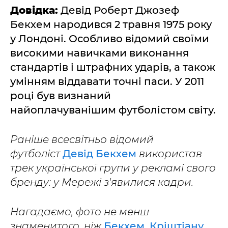
Довідка:
Девід Роберт Джозеф
Бекхем народився 2 травня 1975 року
у Лондоні. Особливо відомий своїми
високими навичками виконання
стандартів і штрафних ударів, а також
умінням віддавати точні паси. У 2011
році був визнаний
найоплачуванішим футболістом світу.
Раніше всесвітньо відомий
футболіст
Девід Бекхем
використав
трек української групи у рекламі свого
бренду: у Мережі з'явилися кадри.
Нагадаємо, фото не менш
знаменитого, ніж
Бекхем, Кріштіану