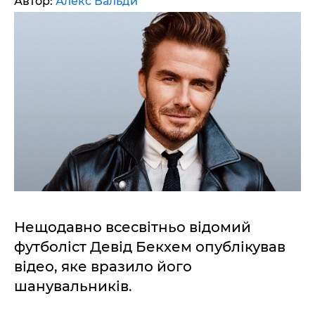
Автор:
Алекс Вальди
Нещодавно всесвітньо відомий
футболіст Девід Бекхем опублікував
відео, яке вразило його
шанувальників.