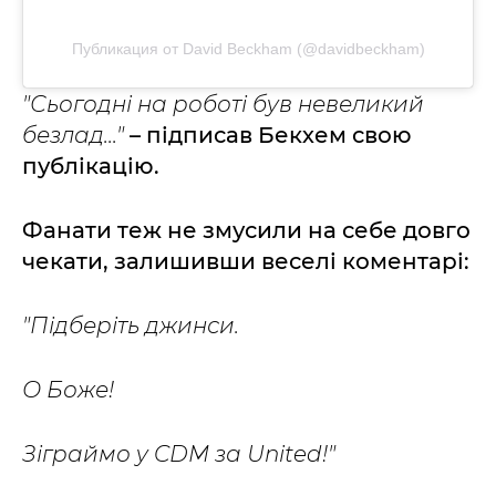
Публикация от David Beckham (@davidbeckham)
"Сьогодні на роботі був невеликий
безлад..."
– підписав Бекхем свою
публікацію.
Фанати теж не змусили на себе довго
чекати, залишивши веселі коментарі:
"Підберіть джинси.
О Боже!
Зіграймо у CDM за United!"