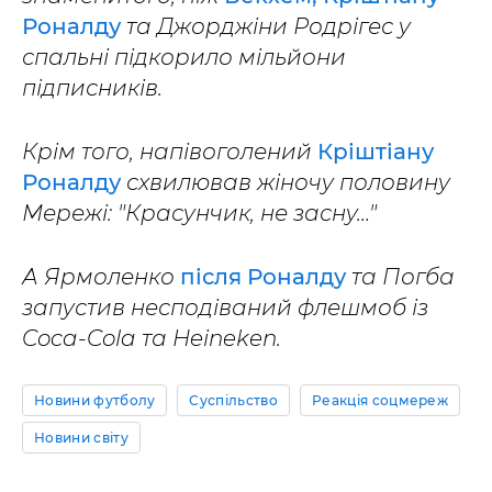
Роналду
та Джорджіни Родрігес у
спальні підкорило мільйони
підписників.
Крім того, напівоголений
Кріштіану
Роналду
схвилював жіночу половину
Мережі: "Красунчик, не засну…"
А Ярмоленко
після Роналду
та Погба
запустив несподіваний флешмоб із
Coca-Cola та Heineken.
Новини футболу
Суспільство
Реакція соцмереж
Новини світу