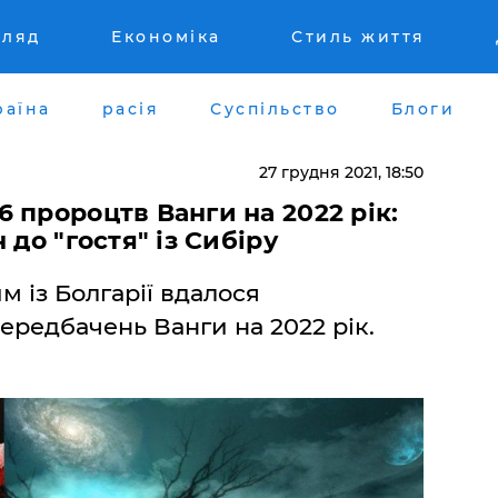
гляд
Економіка
Стиль життя
раїна
расія
Суспільство
Блоги
27 грудня 2021, 18:50
 пророцтв Ванги на 2022 рік:
 до "гостя" із Сибіру
 із Болгарії вдалося
ередбачень Ванги на 2022 рік.