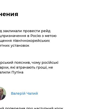
нения
хід закликали провести рейд
цпризначення в Росію з метою
щення північнокорейських
етних установок
корський пояснив, чому російські
архи, які втрачають гроші, не
алили Путіна
Валерій Чалий
лий попередив про наступний крок