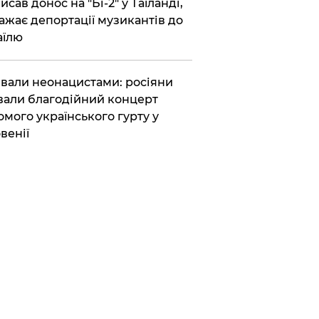
исав донос на "Бі-2" у Таїланді,
ажає депортації музикантів до
аїлю
вали неонацистами: росіяни
вали благодійний концерт
омого українського гурту у
венії