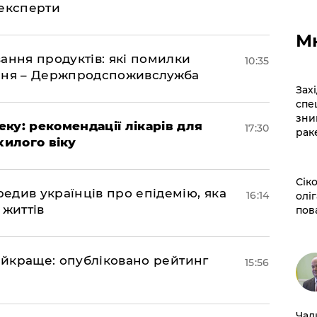
 експерти
М
ання продуктів: які помилки
10:35
єння – Держпродспоживслужба
​За
спе
зни
ку: рекомендації лікарів для
17:30
рак
хилого віку
​Сі
див українців про епідемію, яка
16:14
оліг
 життів
пов
найкраще: опубліковано рейтинг
15:56
​Ча