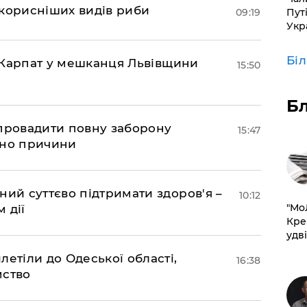
йкорисніших видів риби
Пут
09:19
Укр
Бі
та Карпат у мешканця Львівщини
15:50
Б
апровадити повну заборону
15:47
ано причини
ний суттєво підтримати здоров'я –
10:12
​"М
 дії
Кре
удві
етіли до Одеської області,
16:38
мство