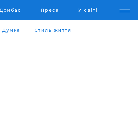
Донбас
Преса
У світі
Думка
Стиль життя