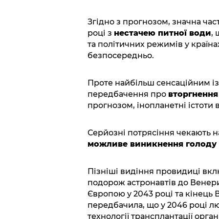
Згідно з прогнозом, значна час
році з
нестачею питної води
,
та політичних режимів у країна
безпосередньо.
Проте найбільш сенсаційним і
передбачення про
вторгнення
прогнозом, інопланетні істоти
Серйозні потрясіння чекають н
можливе виникнення голоду 
Пізніші видіння провидиці вклю
подорож астронавтів до Венери
Європою у 2043 році та кінець В
передбачила, що у 2046 році л
технології трансплантації орган