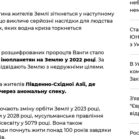
неб
нем
тина жителів Землі зіткнеться у наступному
 що викличе серйозні наслідки для людства
х, яких водна криза торкнеться
Ста
ЮНЕ
з У
з розшифрованих пророцтв Ванги стало
 інопланетян на Землю у 2022 році
. За
В У
 відвідають Землю з недружніми цілями.
ком
Зах
а жителів
Південно-Східної Азії, де
через аномальну спеку.
З'я
"Єв
чають зміну орбіти Землі у 2023 році,
від
 у 2028 році, мусульманське правління
сесвіту у 5079 році. Вона також
юди почнуть жити понад 100 років завдяки
Рос
ів.