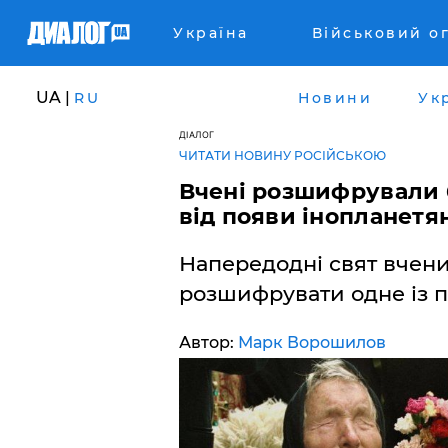
Україна
Військовий о
UA |
RU
Новини
Ук
ДІАЛОГ
ЧИТАТИ НОВИНУ РОСІЙСЬКОЮ
Вчені розшифрували 6
від появи інопланетян
Напередодні свят вченим
розшифрувати одне із п
Автор:
Марк Ворошилов