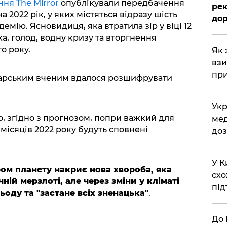
ня The Mirror
опублікували передбачення
рек
 2022 рік, у яких містяться відразу шість
дор
мію. Ясновидиця, яка втратила зір у віці 12
ха, голод, водну кризу та вторгнення
о року.
Як 
взи
при
гарським вченим вдалося розшифрувати
Укр
о, згідно з прогнозом, попри важкий для
мед
2 місяців 2022 року будуть сповнені
доз
У К
ом планету накриє нова хвороба, яка
схо
ній мерзлоті, але через зміни у кліматі
під
ьоду та "застане всіх зненацька"
.
До 