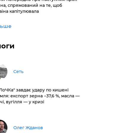
іна, спрямований на те, щоб
аїна капітулювала
льше
логи
Сеть
оЛоЧКа" завдає удару по кишені
мля: експорт зерна −37,6 %, масла —
чі, вугілля — у кризі
Олег Жданов