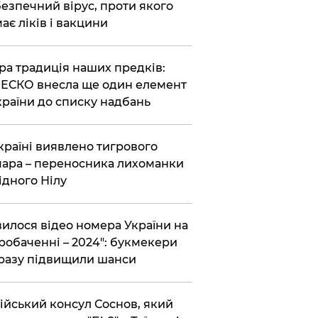
езпечний вірус, проти якого
ає ліків і вакцини
ра традиція наших предків:
СКО внесла ще один елемент
країни до списку надбань
країні виявлено тигрового
ара – переносника лихоманки
ідного Нілу
вилося відео номера України на
робаченні – 2024": букмекери
разу підвищили шанси
ійський консул Соснов, який