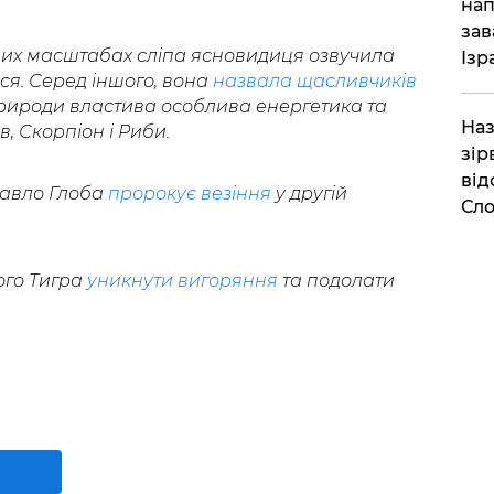
нап
зав
ових масштабах сліпа ясновидиця озвучила
Ізр
ися. Серед іншого, вона
назвала щасливчиків
 природи властива особлива енергетика та
Наз
в, Скорпіон і Риби.
зір
від
Павло Глоба
пророкує везіння
у другій
Сло
ого Тигра
уникнути вигоряння
та подолати