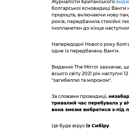
Журналісти британського
видан
болгарської ясновидиці Ванги на
пророцтв, включаючи нову панде
років, передбачила стихійні ли
інопланетян до кінця наступног
Напередодні Нового року бол
одне із передбачень Ванги.
Видання The Mirror зазначає, щ
всього світу 2021 рік наступні 1
"загибеллю та мороком".
За словами провидиці,
незабар
тривалий час перебувала у віч
вона зможе вибратися з-під л
Це буде вірус
із Сибіру
.