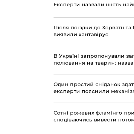
Експерти назвали шість на
Після поїздки до Хорватії 
виявили хантавірус
В Україні запропонували з
полювання на тварин: назв
Один простий сніданок здат
експерти пояснили механізм
Сотні рожевих фламінго прил
сподіваючись вивести пото