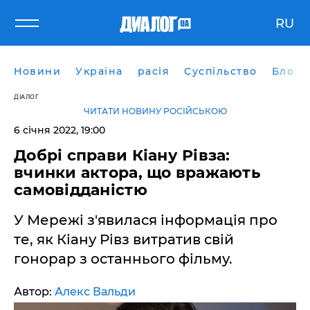
RU
Новини
Україна
расія
Суспільство
Блоги
ДІАЛОГ
ЧИТАТИ НОВИНУ РОСІЙСЬКОЮ
6 січня 2022, 19:00
Добрі справи Кіану Рівза:
вчинки актора, що вражають
самовідданістю
У Мережі з'явилася інформація про
те, як Кіану Рівз витратив свій
гонорар з останнього фільму.
Автор:
Алекс Вальди