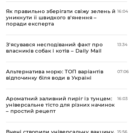
Як правильно зберігати свіжу зелень й
16:04
уникнути її швидкого в'янення –
поради експерта
З'ясувався несподіваний факт про
13:34
власників собак і котів – Daily Mail
Альтернатива морю: ТОП варіантів
07:06
відпочинку біля води в Україні
Ароматний заливний пиріг із тунцем:
16:03
універсальне тісто для різних начинок
– простий рецепт
Вчені створили універсальну вакцину,
15:56