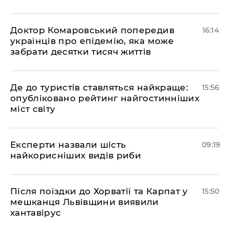
Доктор Комаровський попередив
16:14
українців про епідемію, яка може
забрати десятки тисяч життів
Де до туристів ставляться найкраще:
15:56
опубліковано рейтинг найгостинніших
міст світу
Експерти назвали шість
09:19
найкорисніших видів риби
Після поїздки до Хорватії та Карпат у
15:50
мешканця Львівщини виявили
хантавірус