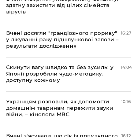
здатну захистити від цілих сімейств
вірусів
Вчені досягли "грандіозного прориву"
16:27
у лікуванні раку підшлункової залози –
результати дослідження
Скинути вагу швидко та без зусиль: у
14:04
Японії розробили чудо-методику,
доступну кожному
Українцям розповіли, як допомогти
10:16
домашнім тваринам пережити звуки
війни, – кінологи МВС
Вчені з'ясували, що сік із популярного
16:12