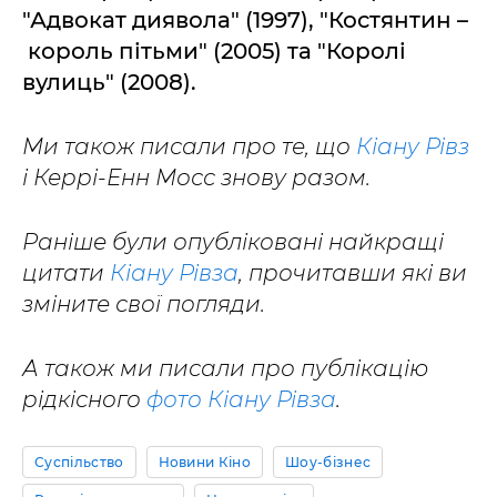
"Адвокат диявола" (1997), "Костянтин –
король пітьми" (2005) та "Королі
вулиць" (2008).
Ми також писали про те, що
Кіану Рівз
і Керрі-Енн Мосс знову разом.
Раніше були опубліковані найкращі
цитати
Кіану Рівза
, прочитавши які ви
зміните свої погляди.
А також ми писали про публікацію
рідкісного
фото Кіану Рівза
.
Суспільство
Новини Кіно
Шоу-бізнес