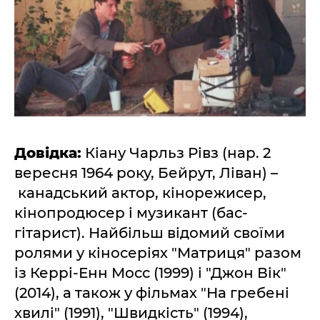
Довідка:
Кіану Чарльз Рівз (нар. 2
вересня 1964 року, Бейрут, Ліван) –
канадський актор, кінорежисер,
кінопродюсер і музикант (бас-
гітарист). Найбільш відомий своїми
ролями у кіносеріях "Матриця" разом
із Керрі-Енн Мосс (1999) і "Джон Вік"
(2014), а також у фільмах "На гребені
хвилі" (1991), "Швидкість" (1994),