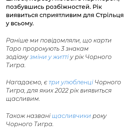
позбувшись розбіжностей. Рік
виявиться сприятливим для Стрільця
у всьому.
Раніше ми повідомляли, що карти
Таро пророкують 3 знакам
зодіаку
зміни у житті
у рік Чорного
Тигра.
Нагадаємо, є
три улюбленці
Чорного
Тигра, для яких 2022 рік виявиться
щасливим.
Також названі
щасливчики
року
Чорного Тигра.