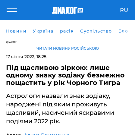
RU
Новини
Україна
расія
Суспільство
Блоги
ДІАЛОГ
ЧИТАТИ НОВИНУ РОСІЙСЬКОЮ
17 січня 2022, 18:25
Під щасливою зіркою: лише
одному знаку зодіаку безмежно
пощастить у рік Чорного Тигра
Астрологи назвали знак зодіаку,
народжені під яким проживуть
щасливий, насичений яскравими
подіями 2022 рік.