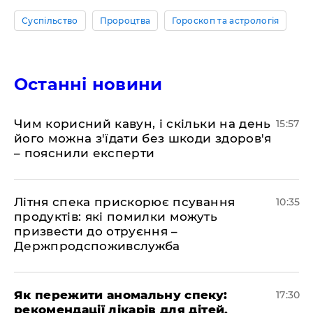
Суспільство
Пророцтва
Гороскоп та астрологія
Останні новини
Чим корисний кавун, і скільки на день
15:57
його можна з'їдати без шкоди здоров'я
– пояснили експерти
Літня спека прискорює псування
10:35
продуктів: які помилки можуть
призвести до отруєння –
Держпродспоживслужба
Як пережити аномальну спеку:
17:30
рекомендації лікарів для дітей,