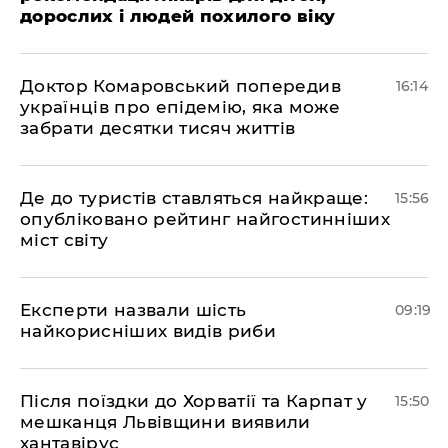
дорослих і людей похилого віку
Доктор Комаровський попередив
16:14
українців про епідемію, яка може
забрати десятки тисяч життів
Де до туристів ставляться найкраще:
15:56
опубліковано рейтинг найгостинніших
міст світу
Експерти назвали шість
09:19
найкорисніших видів риби
Після поїздки до Хорватії та Карпат у
15:50
мешканця Львівщини виявили
хантавірус