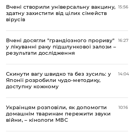
Вчені створили універсальну вакцину,
15:56
здатну захистити від цілих сімейств
вірусів
Вчені досягли "грандіозного прориву"
16:27
у лікуванні раку підшлункової залози –
результати дослідження
Скинути вагу швидко та без зусиль: у
14:04
Японії розробили чудо-методику,
доступну кожному
Українцям розповіли, як допомогти
10:16
домашнім тваринам пережити звуки
війни, – кінологи МВС