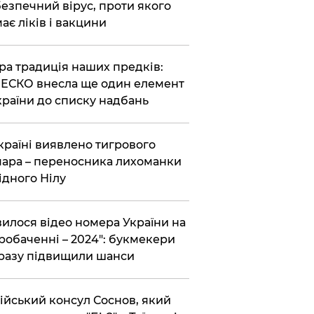
езпечний вірус, проти якого
ає ліків і вакцини
ра традиція наших предків:
СКО внесла ще один елемент
країни до списку надбань
країні виявлено тигрового
ара – переносника лихоманки
ідного Нілу
вилося відео номера України на
робаченні – 2024": букмекери
разу підвищили шанси
ійський консул Соснов, який