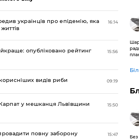
див українців про епідемію, яка
16:14
 життів
​Ша
рад
найкраще: опубліковано рейтинг
15:56
пла
Бі
йкорисніших видів риби
09:19
Б
та Карпат у мешканця Львівщини
15:50
апровадити повну заборону
15:47
​Без