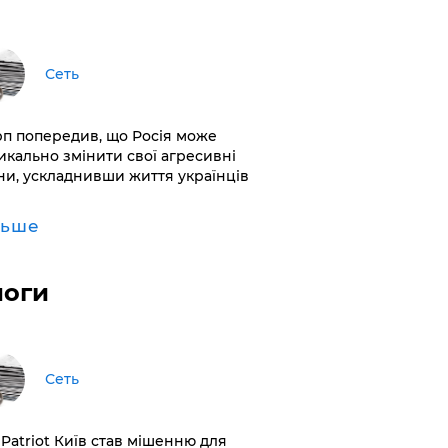
Сеть
рп попередив, що Росія може
икально змінити свої агресивні
ни, ускладнивши життя українців
льше
логи
Сеть
 Patriot Київ став мішенню для