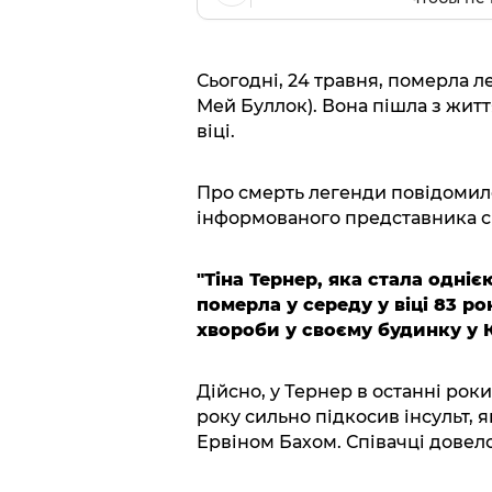
Сьогодні, 24 травня, померла л
Мей Буллок). Вона пішла з жит
віці.
Про смерть легенди повідомил
інформованого представника с
"Тіна Тернер, яка стала одніє
померла у середу у віці 83 ро
хвороби у своєму будинку у К
Дійсно, у Тернер в останні роки
року сильно підкосив інсульт, як
Ервіном Бахом. Співачці довел