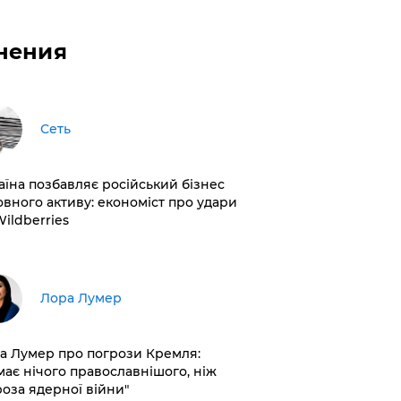
нения
Сеть
раїна позбавляє російський бізнес
овного активу: економіст про удари
Wildberries
​Лора Лумер
а Лумер про погрози Кремля:
має нічого православнішого, ніж
роза ядерної війни"