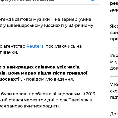
рек
дор
егенда світової музики Тіна Тернер (Анна
тя у швейцарському Кюснахті у 83-річному
Як 
взи
при
о агентство
Reuters
, посилаючись на
півачки.
Укр
мед
ю з найкращих співачок усіх часів,
доз
ків. Вона мирно пішла після тривалої
юснахті",
- повідомило видання.
У К
схо
 були великі проблеми зі здоров'ям. Її 2013
під
ий стався через три дні після її весілля з
ося заново вчитися ходити.
До 