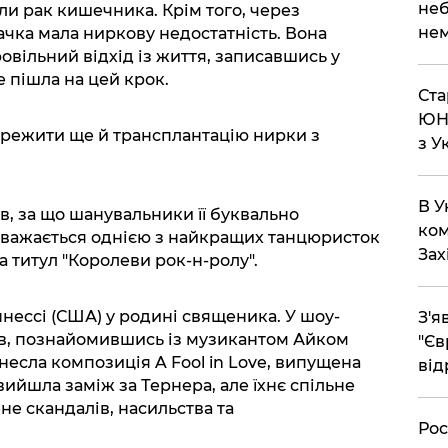
неб
ли рак кишечника. Крім того, через
нем
чка мала ниркову недостатність. Вона
вільний відхід із життя, записавшись у
е пішла на цей крок.
Ста
ЮНЕ
ережити ще й трансплантацію нирки з
з У
В У
ів, за що шанувальники її буквально
ком
важається однією з найкращих танцюристок
Зах
ла титул "Королеви рок-н-ролу".
нессі (США) у родині священика. У шоу-
З'я
ків, познайомившись із музикантом Айком
"Єв
несла композиція A Fool in Love, випущена
від
вийшла заміж за Тернера, але їхнє спільне
не скандалів, насильства та
Рос