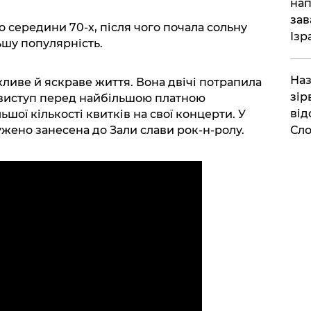
нап
зав
о середини 70-х, після чого почала сольну
Ізр
ьшу популярність.
Наз
ливе й яскраве життя. Вона двічі потрапила
зір
а виступ перед найбільшою платною
від
шої кількості квитків на свої концерти. У
лужено занесена до Зали слави рок-н-ролу.
Сло