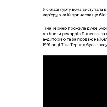
У складі гурту вона виступала д
кар'єру, яка їй принесла ще біл
Тіна Тернер прожила дуже бурх
до Книги рекордів Гіннесса: з
аудиторією та за продаж найбіль
1991 році Тіна Тернер була зас