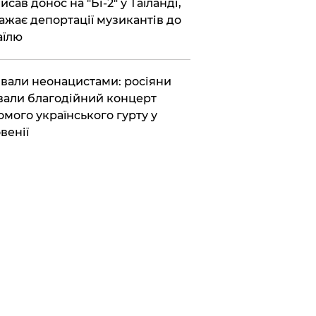
исав донос на "Бі-2" у Таїланді,
ажає депортації музикантів до
аїлю
вали неонацистами: росіяни
вали благодійний концерт
омого українського гурту у
венії