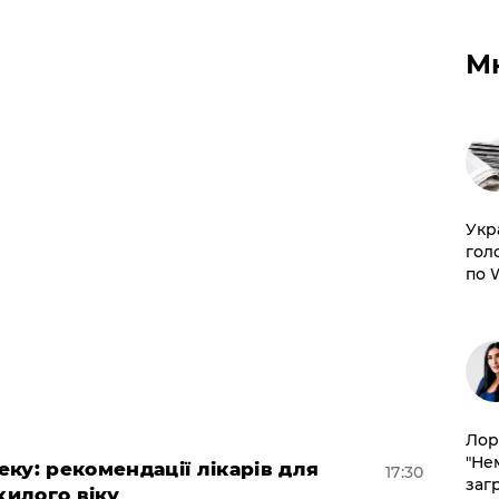
М
​Ук
гол
по 
Лор
"Не
ку: рекомендації лікарів для
17:30
заг
хилого віку