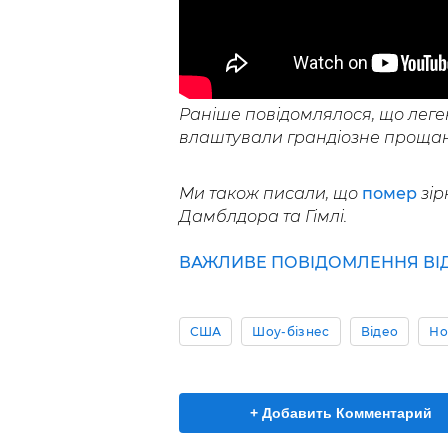
Раніше повідомлялося, що лег
влаштували грандіозне прощан
Ми також писали, що
помер
зір
Дамблдора та Гімлі.
ВАЖЛИВЕ ПОВІДОМЛЕННЯ ВІД 
США
Шоу-бізнес
Відео
Но
+ Добавить Комментарий