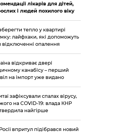
омендації лікарів для дітей,
ослих і людей похилого віку
зберегти тепло у квартирі
мку: лайфхаки, які допоможуть
 відключенні опалення
аїна відкриває двері
ичному канабісу – перший
віл на імпорт уже видано
итаї зафіксували спалах вірусу,
жого на COVID-19: влада КНР
твердила найгірше
Росії впритул підібрався новий