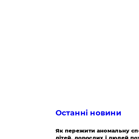
Останні новини
Як пережити аномальну спе
дітей, дорослих і людей по