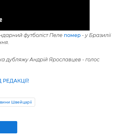
ендарний футболіст Пеле
помер
- у Бразилії
ня.
ка дубляжу Андрій Ярославцев - голос
РЕДАКЦІЇ!
вини Швейцарії