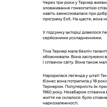
Через три роки у Тернер вияви
зловживання гомеопатією співа
навіть замислювалася про добро
програму Exit. На щастя, вона н
У підсумку акторці довелося п
серйозними ускладненнями.
Тіна Тернер мала безліч талант
обожнювали. Вона заслужено в
і співачок світу. Вона також ма
Народилася легенда у штаті Тен
бізнес вона потрапила у 18 ро
Тернером. Популярність їм при
1960 року. Незабаром співачка 
життя не склалося: було сповне
наркозалежності.