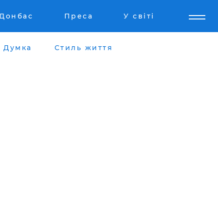
Донбас
Преса
У світі
Думка
Стиль життя