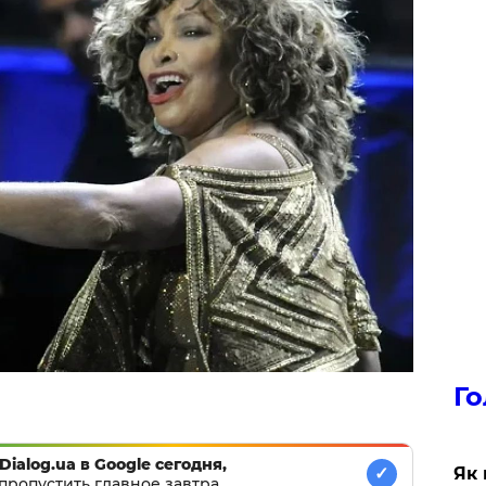
Го
Dialog.ua в Google сегодня,
Як 
✓
пропустить главное завтра.