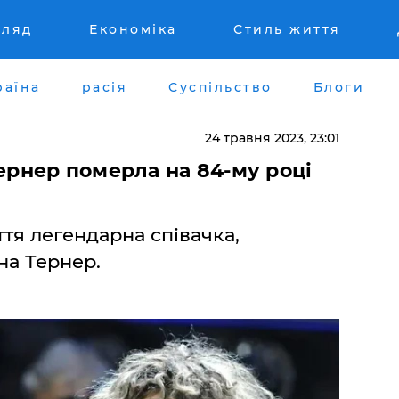
гляд
Економіка
Стиль життя
раїна
расія
Суспільство
Блоги
24 травня 2023, 23:01
Тернер померла на 84-му році
тя легендарна співачка,
на Тернер.