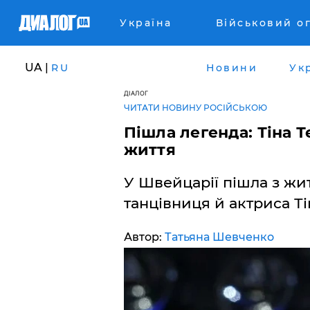
Україна
Військовий о
UA |
RU
Новини
Ук
ДІАЛОГ
ЧИТАТИ НОВИНУ РОСІЙСЬКОЮ
Пішла легенда: Тіна 
життя
У Швейцарії пішла з жит
танцівниця й актриса Ті
Автор:
Татьяна Шевченко