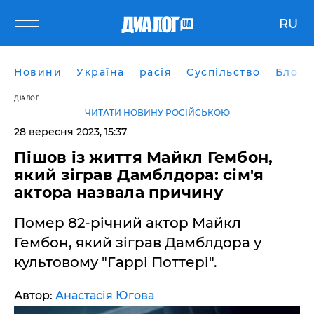
RU
Новини
Україна
расія
Суспільство
Блоги
ДІАЛОГ
ЧИТАТИ НОВИНУ РОСІЙСЬКОЮ
28 вересня 2023, 15:37
Пішов із життя Майкл Гембон,
який зіграв Дамблдора: сім'я
актора назвала причину
Помер 82-річний актор Майкл
Гембон, який зіграв Дамблдора у
культовому "Гаррі Поттері".
Автор:
Анастасія Югова