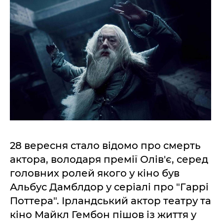
28 вересня стало відомо про смерть
актора, володаря премії Олів'є, серед
головних ролей якого у кіно був
Альбус Дамблдор у серіалі про "Гаррі
Поттера". Ірландський актор театру та
кіно Майкл Гембон пішов із життя у