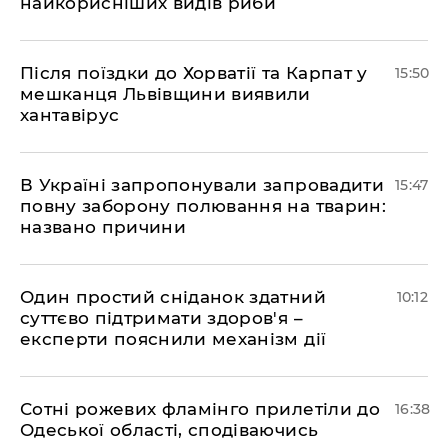
найкорисніших видів риби
Після поїздки до Хорватії та Карпат у
15:50
мешканця Львівщини виявили
хантавірус
В Україні запропонували запровадити
15:47
повну заборону полювання на тварин:
названо причини
Один простий сніданок здатний
10:12
суттєво підтримати здоров'я –
експерти пояснили механізм дії
Сотні рожевих фламінго прилетіли до
16:38
Одеської області, сподіваючись