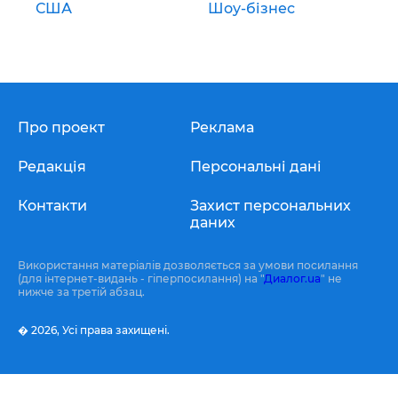
США
Шоу-бізнес
Про проект
Реклама
Редакція
Персональні дані
Контакти
Захист персональних
даних
Використання матеріалів дозволяється за умови посилання
(для інтернет-видань - гіперпосилання) на "
Диалог.ua
" не
нижче за третій абзац.
� 2026,
Усі права захищені.