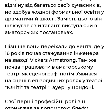
відміну від багатьох своїх сучасників,
не здобув жодної формальної освіти у
драматичній школі. Замість цього він
шліфував свій талант, виступаючи в
аматорських постановках.
Пізніше вони переїхали до Кента, де у
16 років почав стажування інженера
на заводі Vickers Armstrong. Там же
почав працювати в аматорському
театрі як сценограф, потім з'явився
на сцені в епізодичних ролях у театрі
"Юніті" та театрі "Тауер" у Лондоні.
Свої перші професійні ролі він
отримував за допомогою блефу,