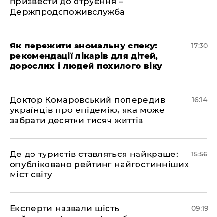
призвести до отруєння –
Держпродспоживслужба
Як пережити аномальну спеку:
17:30
рекомендації лікарів для дітей,
дорослих і людей похилого віку
Доктор Комаровський попередив
16:14
українців про епідемію, яка може
забрати десятки тисяч життів
Де до туристів ставляться найкраще:
15:56
опубліковано рейтинг найгостинніших
міст світу
Експерти назвали шість
09:19