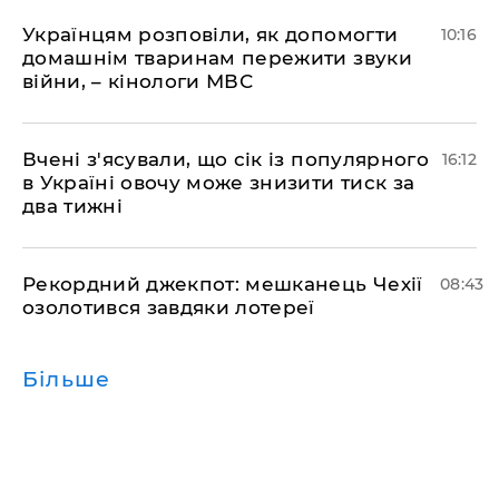
Українцям розповіли, як допомогти
10:16
домашнім тваринам пережити звуки
війни, – кінологи МВС
Вчені з'ясували, що сік із популярного
16:12
в Україні овочу може знизити тиск за
два тижні
Рекордний джекпот: мешканець Чехії
08:43
озолотився завдяки лотереї
Більше