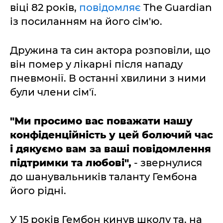
віці 82 років,
повідомляє
The Guardian
із посиланням на його сім'ю.
Дружина та син актора розповіли, що
він помер у лікарні після нападу
пневмонії. В останні хвилини з ними
були члени сім'ї.
"Ми просимо вас поважати нашу
конфіденційність у цей болючий час
і дякуємо вам за ваші повідомлення
підтримки та любові",
- звернулися
до шанувальників таланту Гембона
його рідні.
У 15 років Гембон кинув школу та, на