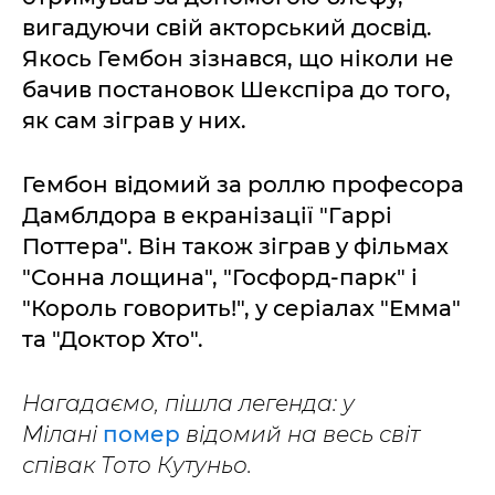
вигадуючи свій акторський досвід.
Якось Гембон зізнався, що ніколи не
бачив постановок Шекспіра до того,
як сам зіграв у них.
Гембон відомий за роллю професора
Дамблдора в екранізації "Гаррі
Поттера". Він також зіграв у фільмах
"Сонна лощина", "Госфорд-парк" і
"Король говорить!", у серіалах "Емма"
та "Доктор Хто".
Нагадаємо, пішла легенда: у
Мілані
помер
відомий на весь світ
співак Тото Кутуньо.