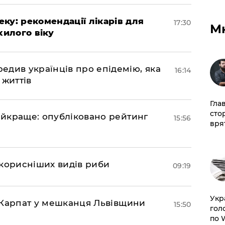
ку: рекомендації лікарів для
17:30
М
хилого віку
див українців про епідемію, яка
16:14
 життів
Гла
сто
найкраще: опубліковано рейтинг
15:56
врят
йкорисніших видів риби
09:19
​Ук
та Карпат у мешканця Львівщини
15:50
гол
по 