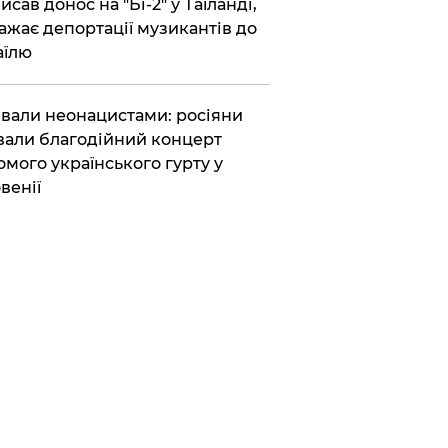
исав донос на "Бі-2" у Таїланді,
ажає депортації музикантів до
аїлю
вали неонацистами: росіяни
вали благодійний концерт
омого українського гурту у
венії