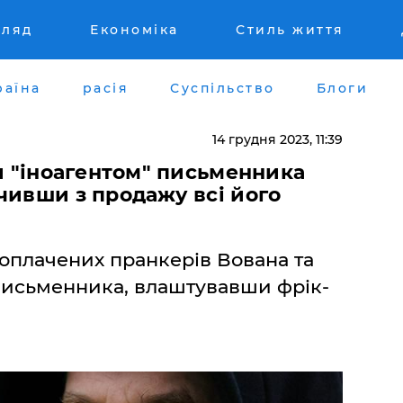
гляд
Економіка
Стиль життя
раїна
расія
Суспільство
Блоги
14 грудня 2023, 11:39
ти "іноагентом" письменника
чивши з продажу всі його
роплачених пранкерів Вована та
письменника, влаштувавши фрік-