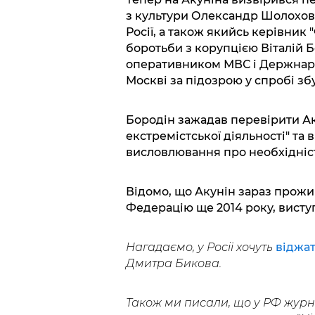
з культури Олександр Шолохов
Росії, а також якийсь керівник
боротьби з корупцією Віталій Б
оперативником МВС і Держнарк
Москві за підозрою у спробі збу
Бородін зажадав перевірити Ак
екстремістської діяльності" та
висловлювання про необхідніст
Відомо, що Акунін зараз прожив
Федерацію ще 2014 року, висту
Нагадаємо, у Росії хочуть
віджат
Дмитра Бикова.
Також ми писали, що у РФ журн