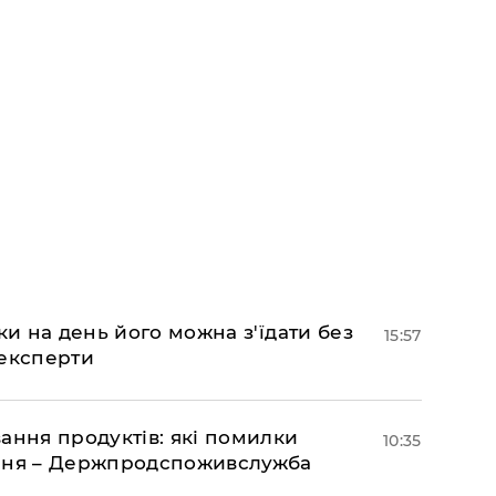
ки на день його можна з'їдати без
15:57
 експерти
ання продуктів: які помилки
10:35
єння – Держпродспоживслужба