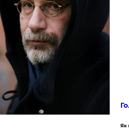
Го
Як 