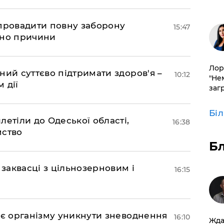
апровадити повну заборону
15:47
ано причини
Лор
ний суттєво підтримати здоров'я –
10:12
"Не
 дії
заг
Бі
етіли до Одеської області,
16:38
мство
Б
 заквасці з цільнозерновим і
16:15
ає організму уникнути зневоднення
16:10
Жда