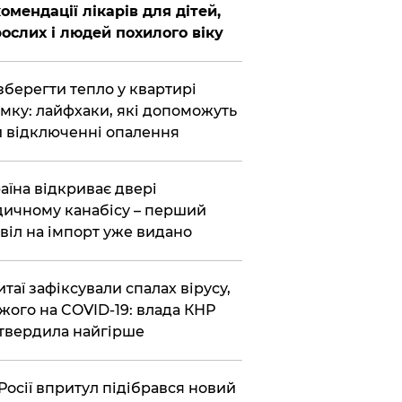
омендації лікарів для дітей,
ослих і людей похилого віку
зберегти тепло у квартирі
мку: лайфхаки, які допоможуть
 відключенні опалення
аїна відкриває двері
ичному канабісу – перший
віл на імпорт уже видано
итаї зафіксували спалах вірусу,
жого на COVID-19: влада КНР
твердила найгірше
Росії впритул підібрався новий