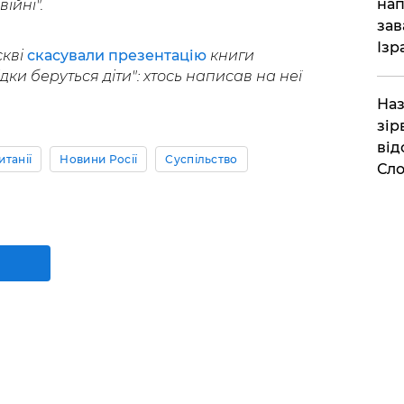
нап
ійні".
зав
Ізр
скві
скасували презентацію
книги
дки беруться діти": хтось написав на неї
Наз
зір
від
танії
Новини Росії
Суспільство
Сло