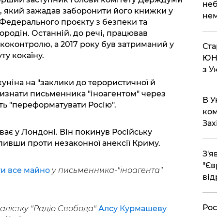
неб
, який зажадав заборонити його книжки у
нем
 "Федерального проєкту з безпеки та
ородін. Останній, до речі, працював
оконтролю, а 2017 року був затриманий у
Ста
ту кокаїну.
ЮНЕ
з У
уніна на "заклики до терористичної й
 визнати письменника "іноагентом" через
В У
ь "переформатувати Росію".
ком
Зах
ає у Лондоні. Він покинув Російську
пивши проти незаконної анексії Криму.
З'я
"Єв
и все майно
у письменника-"іноагента"
від
Рос
алістку "Радіо Свобода"
Алсу Курмашеву