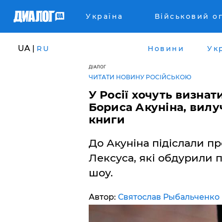
Україна
Військовий о
UA |
RU
Новини
Ук
ДІАЛОГ
ЧИТАТИ НОВИНУ РОСІЙСЬКОЮ
У Росії хочуть визна
Бориса Акуніна, вилу
книги
До Акуніна підіслали п
Лексуса, які обдурили 
шоу.
Автор:
Святослав Рыбальченко