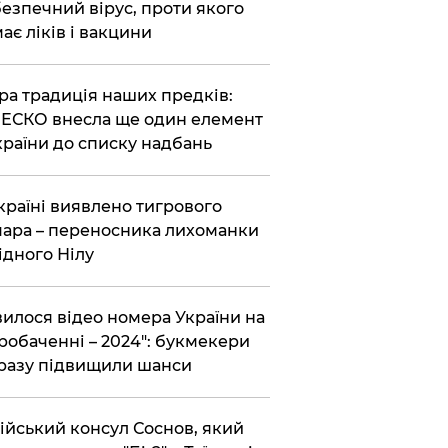
езпечний вірус, проти якого
ає ліків і вакцини
ра традиція наших предків:
СКО внесла ще один елемент
країни до списку надбань
країні виявлено тигрового
ара – переносника лихоманки
ідного Нілу
вилося відео номера України на
робаченні – 2024": букмекери
разу підвищили шанси
ійський консул Соснов, який