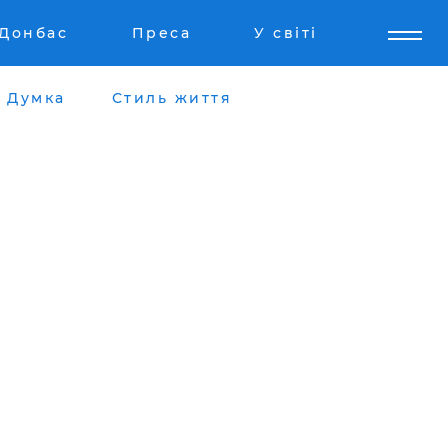
Донбас
Преса
У світі
Думка
Стиль життя