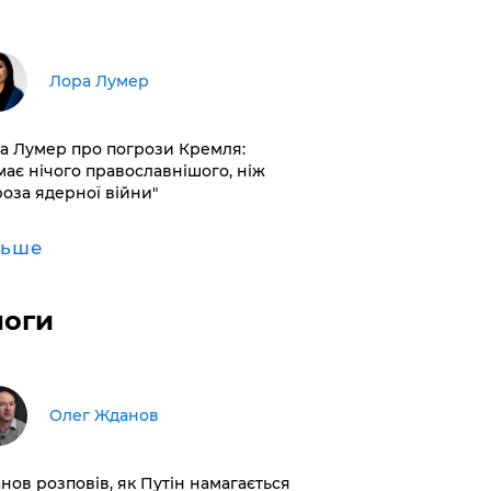
​Лора Лумер
а Лумер про погрози Кремля:
має нічого православнішого, ніж
роза ядерної війни"
льше
логи
Олег Жданов
нов розповів, як Путін намагається