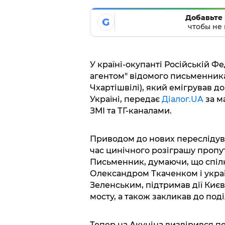
Добавьте 
G
чтобы не 
У країні-окупанті Російській Ф
агентом" відомого письменника
Чхартішвілі), який емігрував до
Україні, передає
Діалог.UA
за м
ЗМІ та ТГ-каналами.
Приводом до нових переслідув
час цинічного розіграшу пропу
Письменник, думаючи, що спілк
Олександром Ткаченком і укр
Зеленським, підтримав дії Киє
мосту, а також закликав до под
Тепер на Акуніна визвірився 