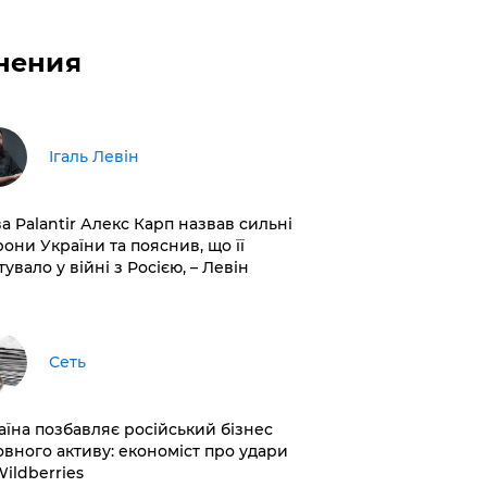
нения
Ігаль Левін
ва Palantir Алекс Карп назвав сильні
рони України та пояснив, що її
увало у війні з Росією, – Левін
Сеть
раїна позбавляє російський бізнес
овного активу: економіст про удари
Wildberries