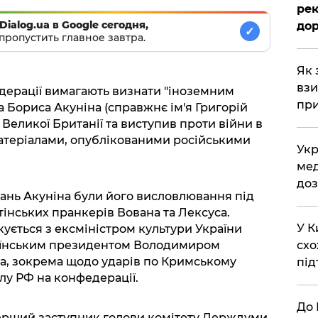
рек
Dialog.ua в Google сегодня,
дор
✓
пропустить главное завтра.
Як 
взи
едерації вимагають визнати "іноземним
при
 Бориса Акуніна (справжнє ім'я Григорій
 Великої Британії та виступив проти війни в
атеріалами, опублікованими російськими
Укр
мед
доз
ань Акуніна були його висловлювання під
тінських пранкерів Вована та Лексуса.
У К
ується з ексміністром культури України
схо
аїнським президентом Володимиром
ва, зокрема щодо ударів по Кримському
під
ілу РФ на конфедерації.
До 
перший заступник голови комітету Держдуми