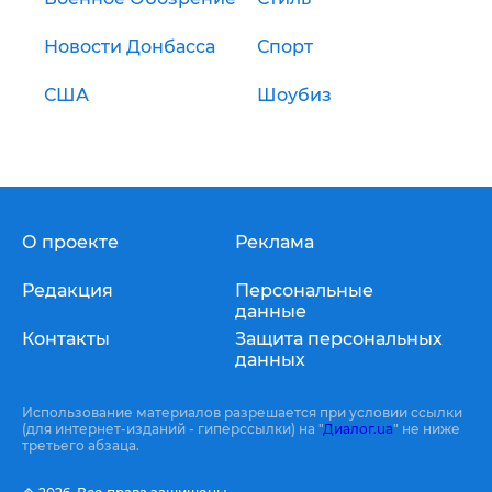
Новости Донбасса
Спорт
США
Шоубиз
О проекте
Реклама
Редакция
Персональные
данные
Контакты
Защита персональных
данных
Использование материалов разрешается при условии ссылки
(для интернет-изданий - гиперссылки) на "
Диалог.ua
" не ниже
третьего абзаца.