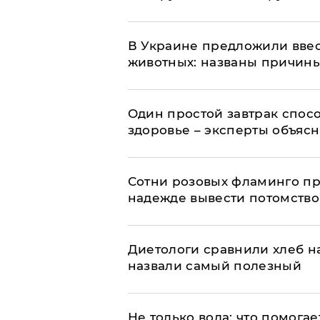
В Украине предложили ввес
животных: названы причин
Один простой завтрак спос
здоровье – эксперты объяс
Сотни розовых фламинго пр
надежде вывести потомство
Диетологи сравнили хлеб н
назвали самый полезный
Не только вода: что помога