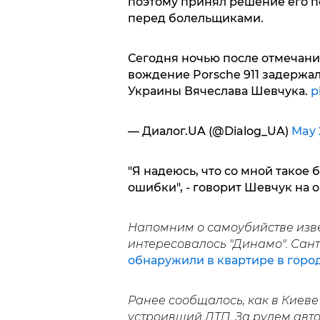
поэтому принял решение его п
перед болельщиками.
Сегодня ночью после отмечания
вождение Porsche 911 задержа
Украины Вячеслава Шевчука.
p
— Диалог.UA (@Dialog_UA)
May 
"Я надеюсь, что со мной такое
ошибки", - говорит Шевчук на
Напомним о самоубийстве изве
интересовалось "Динамо". Сант
обнаружили в квартире в горо
Ранее сообщалось, как в Киев
устроивший ДТП. За рулем авт