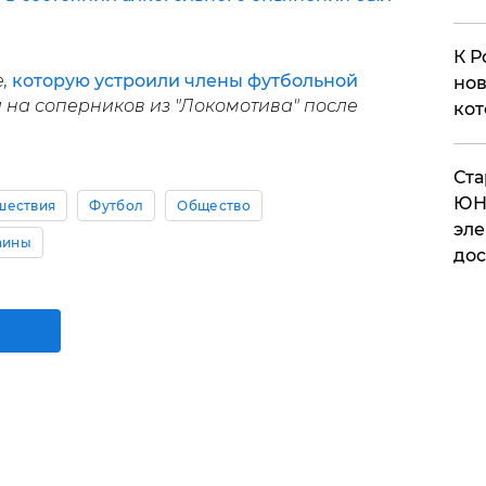
К Р
е,
которую устроили члены футбольной
нов
 на соперников из "Локомотива" после
кот
​Ст
ЮН
шествия
Футбол
Общество
эле
аины
дос