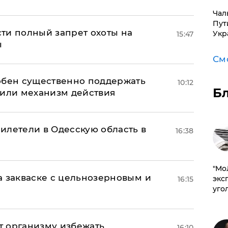
Чал
Пут
ти полный запрет охоты на
Укр
15:47
ы
См
обен существенно поддержать
10:12
Б
нили механизм действия
илетели в Одесскую область в
16:38
​"М
а закваске с цельнозерновым и
эксп
16:15
уго
ет организму избежать
16:10