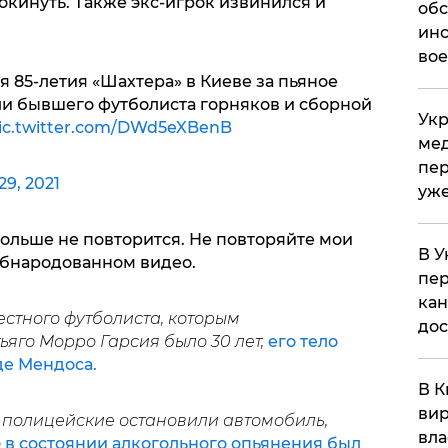
окинуть. Также экс-игрок извинился и
обс
инс
вое
 85-летия «Шахтера» в Киеве за пьяное
ли бывшего футболиста горняков и сборной
Укр
ic.twitter.com/DWd5eXBenB
мед
пер
29, 2021
уже
 больше не повторится. Не повторяйте мои
В У
 обнародованном видео.
пер
кан
стного футболиста, которым
до
ьяго Морро Гарсия было 30 лет,
его тело
де Мендоса.
В К
вир
е полицейские остановили автомобиль,
вла
о
в состоянии алкогольного опьянения был