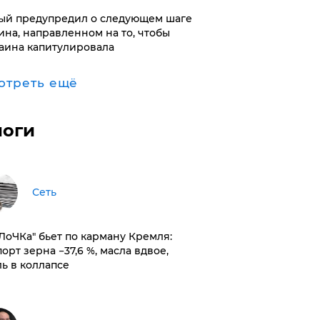
ый предупредил о следующем шаге
ина, направленном на то, чтобы
аина капитулировала
отреть ещё
логи
Сеть
оЛоЧКа" бьет по карману Кремля:
орт зерна −37,6 %, масла вдвое,
ль в коллапсе