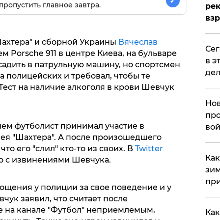
✓
пропустить главное завтра.
рек
вз
Шахтера" и сборной Украины
Вячеслав
​Се
м Porsche 911 в центре Киева, на бульваре
в э
садить в патрульную машину, но спортсмен
дел
на полицейских и требовал, чтобы те
 Тест на наличие алкоголя в крови Шевчук
Нов
про
ием футболист принимал участие в
вой
ея "Шахтера". А после произошедшего
то его "слил" кто-то из своих. В
Twitter
​Ка
о с извинениями Шевчука.
зим
при
ощения у полиции за свое поведение и у
вчук заявил, что считает после
е на канале "Футбол" неприемлемым,
Как