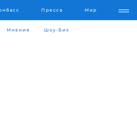
онбасс
Пресса
Мир
Мнение
Шоу-Биз