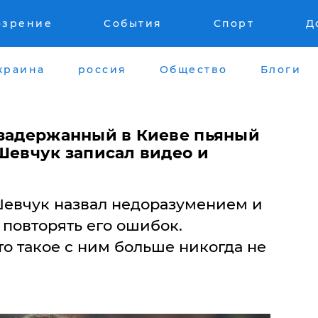
озрение
События
Спорт
Д
краина
россия
Общество
Блоги
 задержанный в Киеве пьяный
Шевчук записал видео и
евчук назвал недоразумением и
повторять его ошибок.
о такое с ним больше никогда не