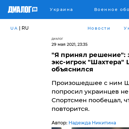
Украина
Военное об
| RU
UA
Новости
У
ДИАЛОГ
29 мая 2021, 23:35
"Я принял решение":
экс-игрок "Шахтера" 
объяснился
Произошедшее с ним Ш
попросил украинцев не 
Спортсмен пообещал, чт
повторится.
Автор:
Надежда Никитина