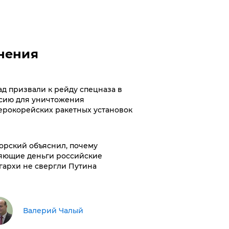
нения
ад призвали к рейду спецназа в
сию для уничтожения
ерокорейских ракетных установок
орский объяснил, почему
яющие деньги российские
гархи не свергли Путина
Валерий Чалый