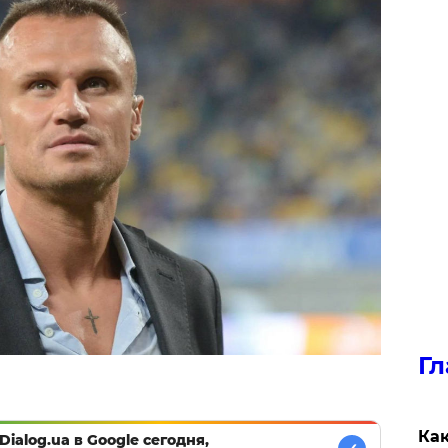
Гл
Как
Dialog.ua в Google сегодня,