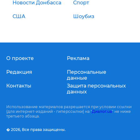
Новости Донбасса
Спорт
США
Шоубиз
О проекте
Реклама
Редакция
Персональные
данные
Контакты
Защита персональных
данных
Использование материалов разрешается при условии ссылки
(для интернет-изданий - гиперссылки) на "
Диалог.ua
" не ниже
третьего абзаца.
� 2026,
Все права защищены.