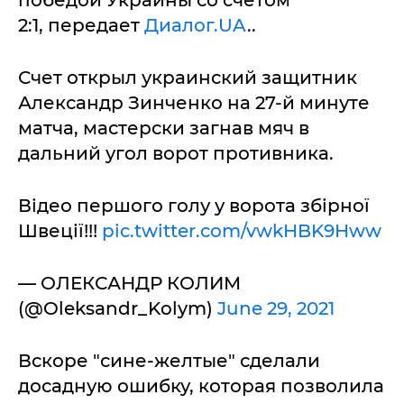
победой Украины со счетом
2:1, передает
Диалог.UA
..
Счет открыл украинский защитник
Александр Зинченко на 27-й минуте
матча, мастерски загнав мяч в
дальний угол ворот противника.
Відео першого голу у ворота збірної
Швеції!!!
pic.twitter.com/vwkHBK9Hww
— ОЛЕКСАНДР КОЛИМ
(@Oleksandr_Kolym)
June 29, 2021
Вскоре "сине-желтые" сделали
досадную ошибку, которая позволила