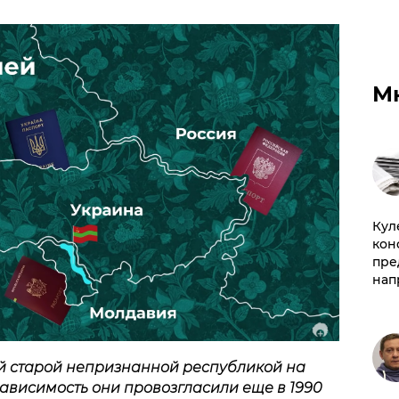
М
Куле
кон
пре
нап
й старой непризнанной республикой на
ависимость они провозгласили еще в 1990