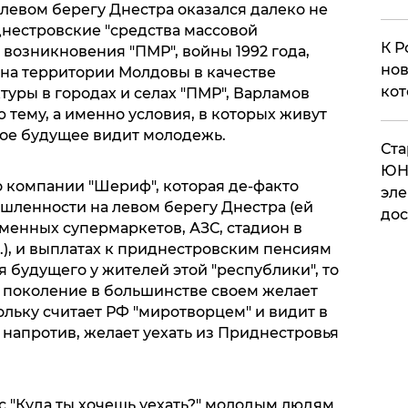
 левом берегу Днестра оказался далеко не
днестровские "средства массовой
К Р
возникновения "ПМР", войны 1992 года,
нов
 на территории Молдовы в качестве
кот
туры в городах и селах "ПМР", Варламов
 тему, а именно условия, в которых живут
вое будущее видит молодежь.
​Ст
ЮН
 о компании "Шериф", которая де-факто
эле
ленности на левом берегу Днестра (ей
дос
менных супермаркетов, АЗС, стадион в
д.), и выплатах к приднестровским пенсиям
я будущего у жителей этой "республики", то
е поколение в большинстве своем желает
льку считает РФ "миротворцем" и видит в
, напротив, желает уехать из Приднестровья
с "Куда ты хочешь уехать?" молодым людям