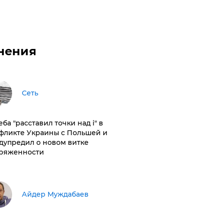
нения
Сеть
ба "расставил точки над і" в
фликте Украины с Польшей и
дупредил о новом витке
ряженности
Айдер Муждабаев