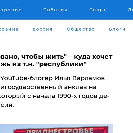
озрение
События
Спорт
Д
краина
россия
Общество
Блоги
вано, чтобы жить" – куда хочет
ь из т.н. "республики"
YouTube-блогер Илья Варламов
зигосударственный анклав на
оторый с начала 1990-х годов де-
сия.