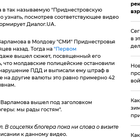
рек
 в так называемую "Приднестровскую
вз
 узнать, посмотрев соответствующее видео
формирует Диалог.UA.
​Се
в э
 Варламова в Молдову "СМИ" Приднестровья
дел
цев назад. Тогда на
"Первом
даже вышел сюжет, посвященный его
ь, что молдавские полицейские остановили
Нов
 нарушение ПДД и выписали ему штраф в
про
е на другие валюты это равно примерно 42
вой
ивнам.
​Ка
 Варламова вышел под заголовком
зим
геры: мы рады гостям".
при
л. В соцсетях блогера пока ни слова о визите
писании к данному видео.
Как