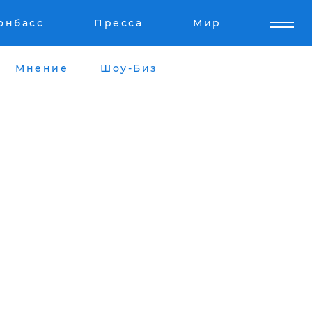
онбасс
Пресса
Мир
Мнение
Шоу-Биз