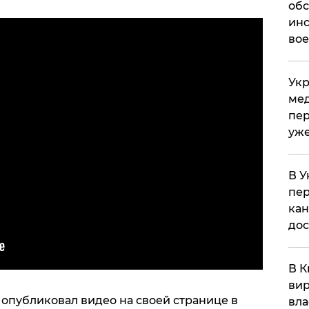
обс
инс
вое
Укр
мед
пер
уже
В У
пер
кан
до
В К
вир
 опубликовал видео на своей странице в
вла