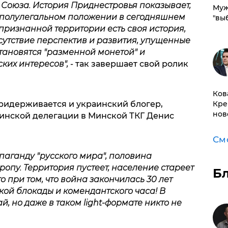
 Союза. История Приднестровья показывает,
Муж
 полулегальном положении в сегодняшнем
"вы
признанной территории есть своя история,
тсутствие перспектив и развития, упущенные
тановятся "разменной монетой" и
ких интересов",
- так завершает свой ролик
Ков
Кре
ридерживается и украинский блогер,
нов
инской делегации в Минской ТКГ Денис
См
паганду "русского мира", половина
пу. Территория пустеет, население стареет
Б
то при том, что война закончилась 30 лет
кой блокады и комендантского часа! В
, но даже в таком light-формате никто не