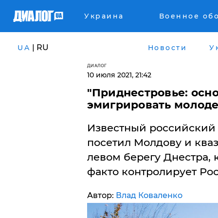
Украина
Военное об
| RU
UA
Новости
У
ДИАЛОГ
10 июля 2021, 21:42
"Приднестровье: осно
эмигрировать молодеж
Известный российский 
посетил Молдову и ква
левом берегу Днестра, к
факто контролирует Рос
Автор:
Влад Коваленко