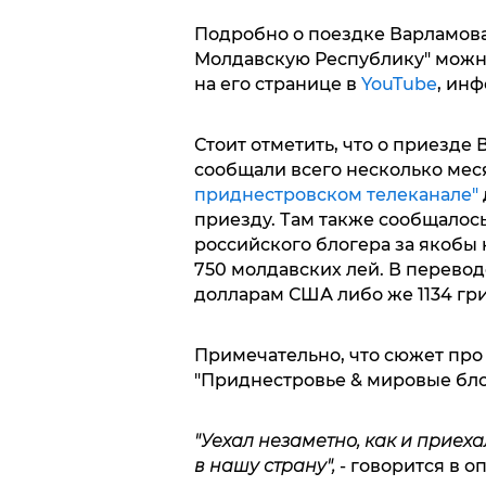
Подробно о поездке Варламова
Молдавскую Республику" можно
на его странице в
YouTube
, ин
Стоит отметить, что о приезде
сообщали всего несколько меся
приднестровском телеканале"
приезду. Там также сообщалос
российского блогера за якобы
750 молдавских лей. В перевод
долларам США либо же 1134 гр
Примечательно, что сюжет про
"Приднестровье & мировые бло
"
Уехал незаметно, как и приеха
в нашу страну",
- говорится в о