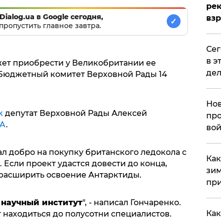
рек
Dialog.ua в Google сегодня,
вз
✓
пропустить главное завтра.
​Се
в э
ет приобрести у Великобритании ее
дел
. Бюджетный комитет Верховной Рады 14
Нов
k
депутат Верховной Рады Алексей
про
UA
.
вой
л добро на покупку британского ледокола с
​Ка
Если проект удастся довести до конца,
зим
расширить освоение Антарктиды.
при
 научный институт
", - написал Гончаренко.
Как
т находиться до полусотни специалистов.