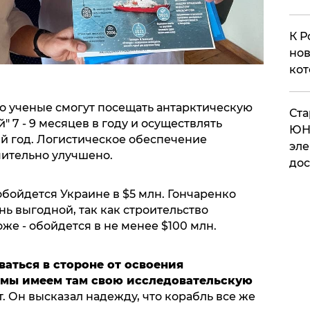
К Р
нов
кот
то ученые смогут посещать антарктическую
​Ст
 7 - 9 месяцев в году и осуществлять
ЮН
й год. Логистическое обеспечение
эле
чительно улучшено.
дос
обойдется Украине в $5 млн. Гончаренко
нь выгодной, так как строительство
же - обойдется в не менее $100 млн.
ваться в стороне от освоения
 мы имеем там свою исследовательскую
ат. Он высказал надежду, что корабль все же