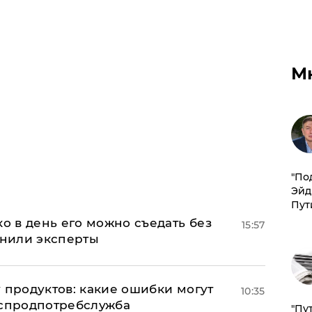
М
​"По
Эйд
Пут
ко в день его можно съедать без
15:57
снили эксперты
 продуктов: какие ошибки могут
10:35
оспродпотребслужба
"Пу