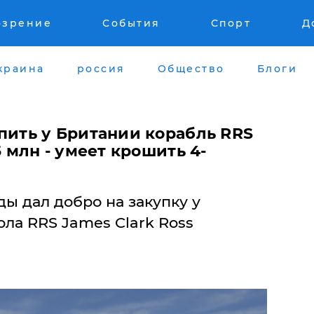
озрение
События
Спорт
Д
краина
россия
Общество
Блоги
упить у Британии корабль RRS
5 млн - умеет крошить 4-
ы дал добро на закупку у
ла RRS James Clark Ross