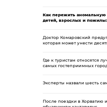
Как пережить аномальную 
детей, взрослых и пожилы
Доктор Комаровский преду
которая может унести деся
Где к туристам относятся л
самых гостеприимных горо
Эксперты назвали шесть са
После поездки в Хорватию 
обнаружили хантавирус