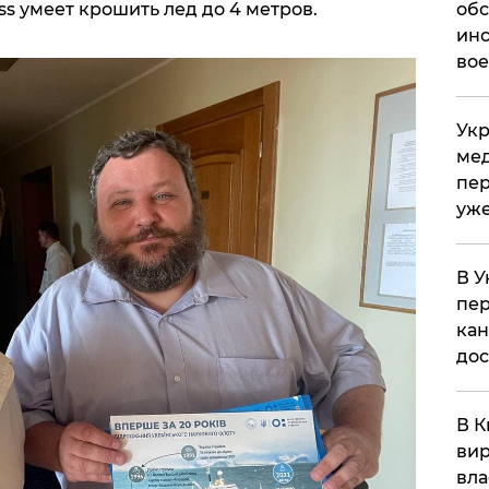
обс
ss умеет крошить лед до 4 метров.
инс
вое
Укр
мед
пер
уже
В У
пер
кан
до
В К
вир
вла