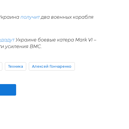
 Украина
получит
два военных корабля
едадут
Украине боевые катера Mark VI –
ти усиления ВМС.
Техника
Алексей Гончаренко