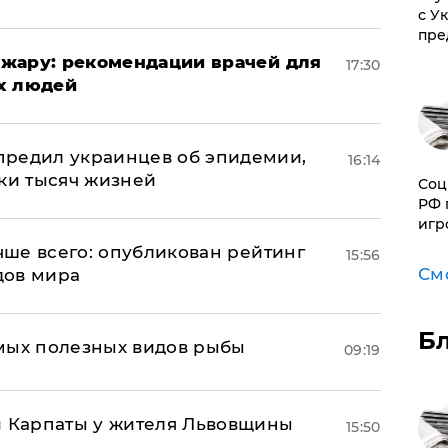
с У
пре
жару: рекомендации врачей для
17:30
х людей
предил украинцев об эпидемии,
16:14
тки тысяч жизней
Соц
РФ 
игр
учше всего: опубликован рейтинг
15:56
См
дов мира
Б
мых полезных видов рыбы
09:19
и Карпаты у жителя Львовщины
15:50