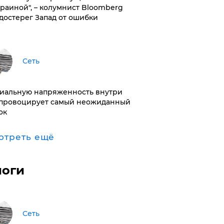
краиной", – колумнист Bloomberg
достерег Запад от ошибки
Сеть
иальную напряженность внутри
провоцирует самый неожиданный
ок
отреть ещё
логи
Сеть