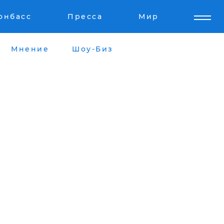
онбасс
Пресса
Мир
Мнение
Шоу-Биз