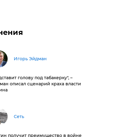
нения
Игорь Эйдман
дставит голову под табакерку", –
ман описал сценарий краха власти
ина
Сеть
тин получит преимущество в войне