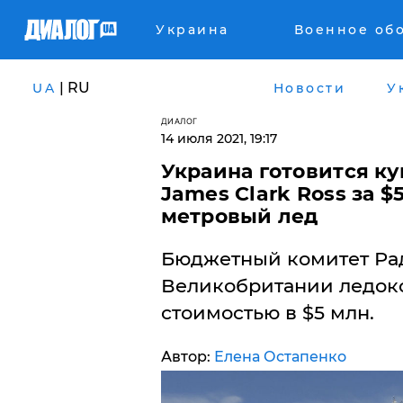
Украина
Военное об
| RU
UA
Новости
У
ДИАЛОГ
14 июля 2021, 19:17
​Украина готовится к
James Clark Ross за $
метровый лед
Бюджетный комитет Рад
Великобритании ледоко
стоимостью в $5 млн.
Автор:
Елена Остапенко