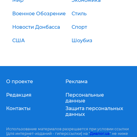
Мир
Экономика
Военное Обозрение
Стиль
Новости Донбасса
Спорт
США
Шоубиз
О проекте
Реклама
Редакция
Персональные
данные
Контакты
Защита персональных
данных
Использование материалов разрешается при условии ссылки
(для интернет-изданий - гиперссылки) на "
Диалог.ua
" не ниже