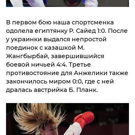
В первом бою наша спортсменка
одолела египтянку Р. Сайед 1:0. После
у украинки выдался непростой
поединок с казашкой М.
Жангбырбай, завершившийся
боевой ничьей 4:4. Третье
противостояние для Анжелики также
закончилось миром 0:0, где с ней
дралась австрийка Б. Планк.